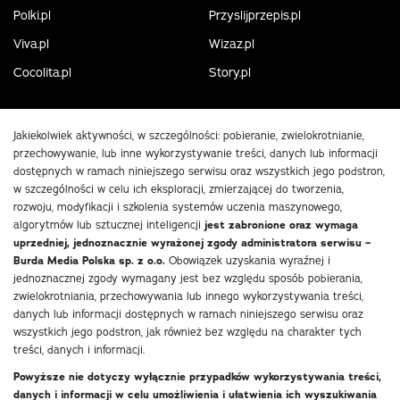
Polki.pl
Przyslijprzepis.pl
Viva.pl
Wizaz.pl
Cocolita.pl
Story.pl
Jakiekolwiek aktywności, w szczególności: pobieranie, zwielokrotnianie,
przechowywanie, lub inne wykorzystywanie treści, danych lub informacji
dostępnych w ramach niniejszego serwisu oraz wszystkich jego podstron,
w szczególności w celu ich eksploracji, zmierzającej do tworzenia,
rozwoju, modyfikacji i szkolenia systemów uczenia maszynowego,
algorytmów lub sztucznej inteligencji
jest zabronione oraz wymaga
uprzedniej, jednoznacznie wyrażonej zgody administratora serwisu –
Burda Media Polska sp. z o.o.
Obowiązek uzyskania wyraźnej i
jednoznacznej zgody wymagany jest bez względu sposób pobierania,
zwielokrotniania, przechowywania lub innego wykorzystywania treści,
danych lub informacji dostępnych w ramach niniejszego serwisu oraz
wszystkich jego podstron, jak również bez względu na charakter tych
treści, danych i informacji.
Powyższe nie dotyczy wyłącznie przypadków wykorzystywania treści,
danych i informacji w celu umożliwienia i ułatwienia ich wyszukiwania