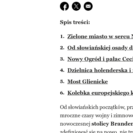
Udostępnij na facebook
Udostępnij na twitter
E-mail do przyjaciela
Spis treści:
Zielone miasto w sercu
Od słowiańskiej osady d
Nowy Ogród i pałac Ceci
Dzielnica holenderska i
Most Glienicke
Kolebka europejskiego 
Od słowiańskich początków, pr
mroczne czasy wojny i zimnowoj
nowoczesnej
stolicy Brande
zdefiniować się na nowo, nie t