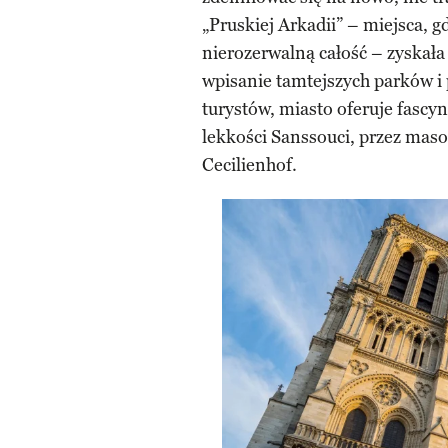
„Pruskiej Arkadii” – miejsca, g
nierozerwalną całość – zyskał
wpisanie tamtejszych parków i
turystów, miasto oferuje fascyn
lekkości Sanssouci, przez ma
Cecilienhof.