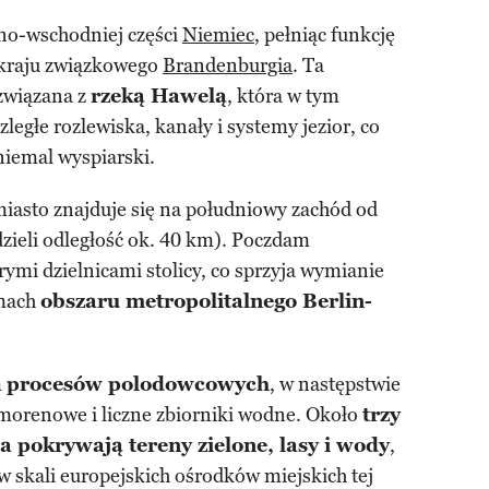
no-wschodniej części
Niemiec
, pełniąc funkcję
a kraju związkowego
Brandenburgia
. Ta
 związana z
rzeką Hawelą
, która w tym
ległe rozlewiska, kanały i systemy jezior, co
iemal wyspiarski.
iasto znajduje się na południowy zachód od
zieli odległość ok. 40 km). Poczdam
rymi dzielnicami stolicy, co sprzyja wymianie
amach
obszaru metropolitalnego Berlin-
m
procesów polodowcowych
, w następstwie
morenowe i liczne zbiorniki wodne. Około
trzy
 pokrywają tereny zielone, lasy i wody
,
 w skali europejskich ośrodków miejskich tej