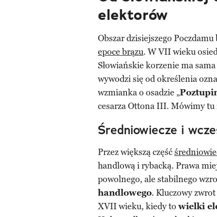
elektorów
Obszar dzisiejszego Poczdamu
epoce brązu
. W VII wieku osie
Słowiańskie korzenie ma sama
wywodzi się od określenia ozn
wzmianka o osadzie „
Poztupi
cesarza Ottona III. Mówimy tu z
Średniowiecze i wcz
Przez większą część
średniowie
handlową i rybacką. Prawa miej
powolnego, ale stabilnego wzro
handlowego
. Kluczowy zwrot
XVII wieku, kiedy to
wielki e