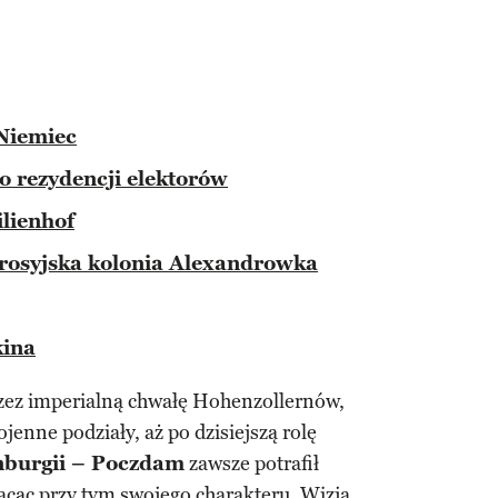
 Niemiec
o rezydencji elektorów
lienhof
 rosyjska kolonia Alexandrowka
kina
zez imperialną chwałę Hohenzollernów,
enne podziały, aż po dzisiejszą rolę
nburgii – Poczdam
zawsze potrafił
racąc przy tym swojego charakteru. Wizja