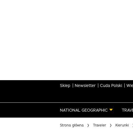
Skip
to
main
content
Sklep
Newsletter
Cuda Polski
Wie
NATIONAL GEOGRAPHIC
TRAV
Strona główna
Traveler
Kierunki