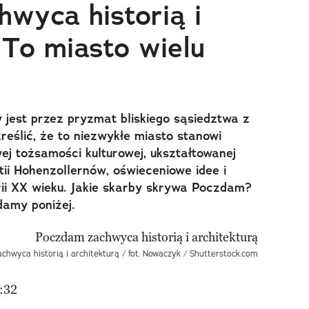
wyca historią i
 To miasto wielu
jest przez pryzmat bliskiego sąsiedztwa z
reślić, że to niezwykłe miasto stanowi
ej tożsamości kulturowej, ukształtowanej
ii Hohenzollernów, oświeceniowe idee i
ii XX wieku. Jakie skarby skrywa Poczdam?
damy poniżej.
hwyca historią i architekturą / fot. Nowaczyk / Shutterstock.com
:32