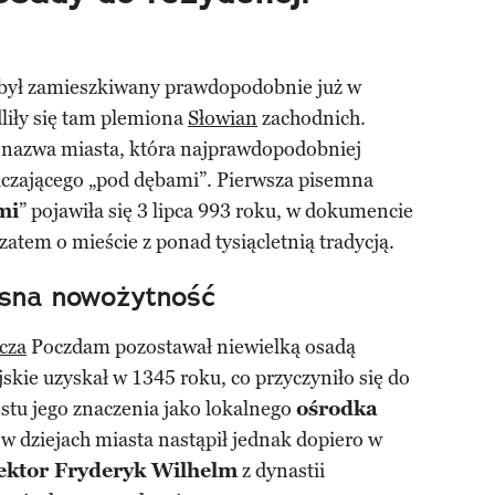
 był zamieszkiwany prawdopodobnie już w
dliły się tam plemiona
Słowian
zachodnich.
 nazwa miasta, która najprawdopodobniej
aczającego „pod dębami”. Pierwsza pisemna
mi
” pojawiła się 3 lipca 993 roku, w dokumencie
atem o mieście z ponad tysiącletnią tradycją.
esna nowożytność
cza
Poczdam pozostawał niewielką osadą
skie uzyskał w 1345 roku, co przyczyniło się do
stu jego znaczenia jako lokalnego
ośrodka
 w dziejach miasta nastąpił jednak dopiero w
lektor Fryderyk Wilhelm
z dynastii