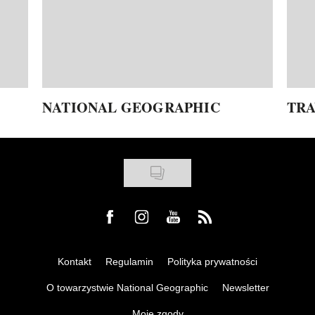
NATIONAL GEOGRAPHIC
TRA
Visit us on Facebook
Visit us on Instagram
Visit us on Youtube
Visit us on Rss
Kontakt
Regulamin
Polityka prywatności
O towarzystwie National Geographic
Newsletter
Moje zgody