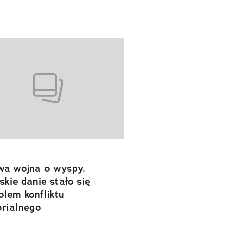
a wojna o wyspy.
skie danie stało się
lem konfliktu
orialnego