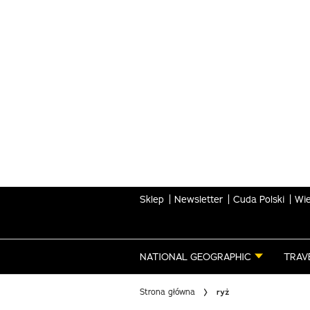
Skip
to
main
content
Sklep
Newsletter
Cuda Polski
Wie
NATIONAL GEOGRAPHIC
TRAV
Strona główna
ryż