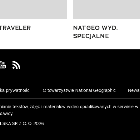
TRAVELER
NATGEO WYD.
SPECJALNE
 Facebook
us on Instagram
Visit us on Youtube
Visit us on Rss
yka prywatności
O towarzystwie National Geographic
Newsl
ianie tekstów, zdjęć i materiałów wideo opublikowanych w serwisie w
ydawcy.
KA SP. Z O. O. 2026