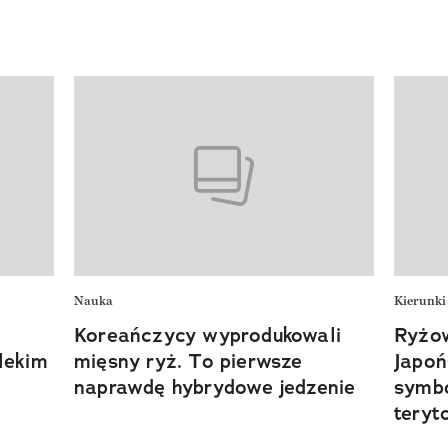
Nauka
Kierunki
Koreańczycy wyprodukowali
Ryżow
lekim
mięsny ryż. To pierwsze
Japoń
naprawdę hybrydowe jedzenie
symbo
teryt