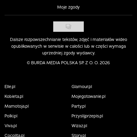
Moje zgody
Dalsze rozpowszechnianie tekstów, zdjęć i materiałów wideo
opublikowanych w serwisie w całości lub w części wymaga
uprzedniej zgody wydawcy.
©
BURDA MEDIA POLSKA SP. Z O. O. 2026
Elle.pl
Glamour.pl
Kobieta.pl
Mojegotowanie.pl
Mamotoja.pl
Party.pl
Polki.pl
Przyslijprzepis.pl
Viva.pl
Wizaz.pl
Cocolita.pl
Story.pl