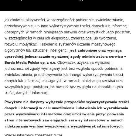
Jakiekolwiek aktywności, w szczególności: pobieranie, zwielokrotnianie,
przechowywanie, lub inne wykorzystywanie treści, danych lub informacji
dostępnych w ramach niniejszego serwisu oraz wszystkich jego podstron,
w szczególności w celu ich eksploracji, zmierzającej do tworzenia,
rozwoju, modyfikacji i szkolenia systemów uczenia maszynowego,
algorytmów lub sztucznej inteligencji
jest zabronione oraz wymaga
uprzedniej, jednoznacznie wyrażonej zgody administratora serwisu –
Burda Media Polska sp. z o.o.
Obowiązek uzyskania wyraźnej i
jednoznacznej zgody wymagany jest bez względu sposób pobierania,
zwielokrotniania, przechowywania lub innego wykorzystywania treści,
danych lub informacji dostępnych w ramach niniejszego serwisu oraz
wszystkich jego podstron, jak również bez względu na charakter tych
treści, danych i informacji.
Powyższe nie dotyczy wyłącznie przypadków wykorzystywania treści,
danych i informacji w celu umożliwienia i ułatwienia ich wyszukiwania
przez wyszukiwarki internetowe oraz umożliwienia pozycjonowania
stron internetowych zawierających serwisy internetowe w ramach
indeksowania wyników wyszukiwania wyszukiwarek internetowych.
Więcej informacji znajdziesz
tutaj
.