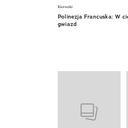
Kierunki
Polinezja Francuska: W ci
gwiazd
Pokazywanie elementów od 1 do