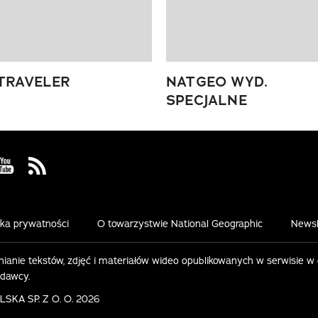
TRAVELER
NATGEO WYD.
SPECJALNE
 Facebook
us on Instagram
Visit us on Youtube
Visit us on Rss
yka prywatności
O towarzystwie National Geographic
Newsl
ianie tekstów, zdjęć i materiałów wideo opublikowanych w serwisie w
ydawcy.
KA SP. Z O. O. 2026