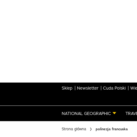
Skip
to
main
content
Sklep
Newsletter
Cuda Polski
Wie
NATIONAL GEOGRAPHIC
TRAV
Strona główna
polinezja francuska