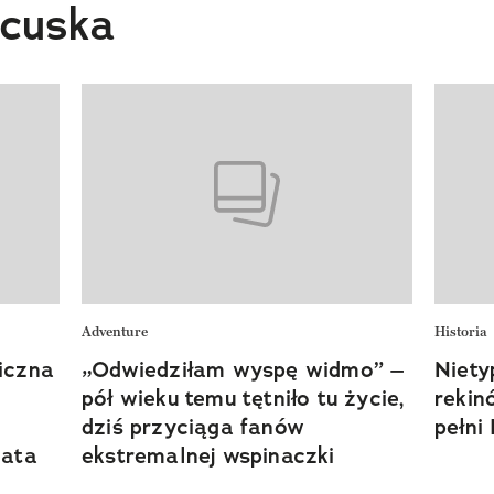
ncuska
Adventure
Historia
iczna
„Odwiedziłam wyspę widmo” –
Niet
pół wieku temu tętniło tu życie,
rekin
dziś przyciąga fanów
pełni
iata
ekstremalnej wspinaczki