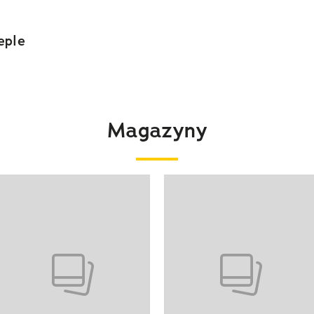
eple
Magazyny
 4 z 4