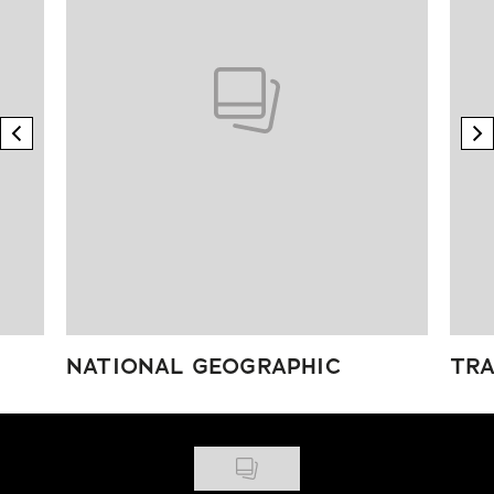
previous element
n
NATIONAL GEOGRAPHIC
TRA