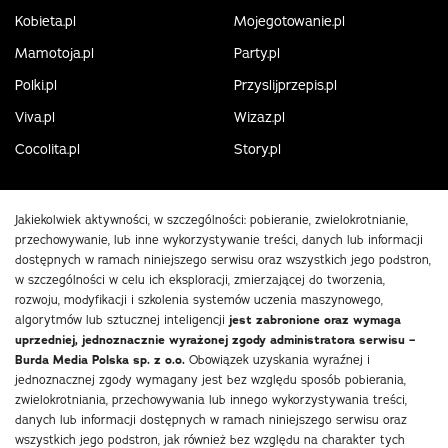
Kobieta.pl
Mojegotowanie.pl
Mamotoja.pl
Party.pl
Polki.pl
Przyslijprzepis.pl
Viva.pl
Wizaz.pl
Cocolita.pl
Story.pl
Jakiekolwiek aktywności, w szczególności: pobieranie, zwielokrotnianie,
przechowywanie, lub inne wykorzystywanie treści, danych lub informacji
dostępnych w ramach niniejszego serwisu oraz wszystkich jego podstron,
w szczególności w celu ich eksploracji, zmierzającej do tworzenia,
rozwoju, modyfikacji i szkolenia systemów uczenia maszynowego,
algorytmów lub sztucznej inteligencji
jest zabronione oraz wymaga
uprzedniej, jednoznacznie wyrażonej zgody administratora serwisu –
Burda Media Polska sp. z o.o.
Obowiązek uzyskania wyraźnej i
jednoznacznej zgody wymagany jest bez względu sposób pobierania,
zwielokrotniania, przechowywania lub innego wykorzystywania treści,
danych lub informacji dostępnych w ramach niniejszego serwisu oraz
wszystkich jego podstron, jak również bez względu na charakter tych