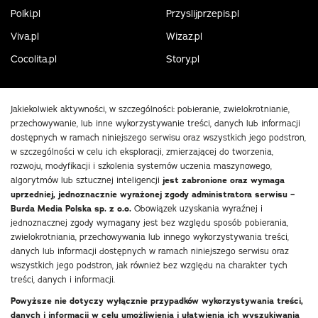
Polki.pl
Przyslijprzepis.pl
Viva.pl
Wizaz.pl
Cocolita.pl
Story.pl
Jakiekolwiek aktywności, w szczególności: pobieranie, zwielokrotnianie,
przechowywanie, lub inne wykorzystywanie treści, danych lub informacji
dostępnych w ramach niniejszego serwisu oraz wszystkich jego podstron,
w szczególności w celu ich eksploracji, zmierzającej do tworzenia,
rozwoju, modyfikacji i szkolenia systemów uczenia maszynowego,
algorytmów lub sztucznej inteligencji
jest zabronione oraz wymaga
uprzedniej, jednoznacznie wyrażonej zgody administratora serwisu –
Burda Media Polska sp. z o.o.
Obowiązek uzyskania wyraźnej i
jednoznacznej zgody wymagany jest bez względu sposób pobierania,
zwielokrotniania, przechowywania lub innego wykorzystywania treści,
danych lub informacji dostępnych w ramach niniejszego serwisu oraz
wszystkich jego podstron, jak również bez względu na charakter tych
treści, danych i informacji.
Powyższe nie dotyczy wyłącznie przypadków wykorzystywania treści,
danych i informacji w celu umożliwienia i ułatwienia ich wyszukiwania