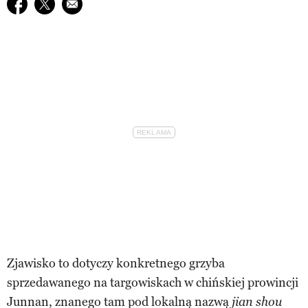
Udostępnij na facebook
Udostępnij na twitter
E-mail do przyjaciela
Zjawisko to dotyczy konkretnego grzyba
sprzedawanego na targowiskach w chińskiej prowincji
Junnan, znanego tam pod lokalną nazwą
jian shou