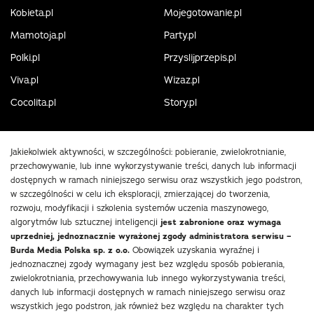
Kobieta.pl
Mojegotowanie.pl
Mamotoja.pl
Party.pl
Polki.pl
Przyslijprzepis.pl
Viva.pl
Wizaz.pl
Cocolita.pl
Story.pl
Jakiekolwiek aktywności, w szczególności: pobieranie, zwielokrotnianie,
przechowywanie, lub inne wykorzystywanie treści, danych lub informacji
dostępnych w ramach niniejszego serwisu oraz wszystkich jego podstron,
w szczególności w celu ich eksploracji, zmierzającej do tworzenia,
rozwoju, modyfikacji i szkolenia systemów uczenia maszynowego,
algorytmów lub sztucznej inteligencji
jest zabronione oraz wymaga
uprzedniej, jednoznacznie wyrażonej zgody administratora serwisu –
Burda Media Polska sp. z o.o.
Obowiązek uzyskania wyraźnej i
jednoznacznej zgody wymagany jest bez względu sposób pobierania,
zwielokrotniania, przechowywania lub innego wykorzystywania treści,
danych lub informacji dostępnych w ramach niniejszego serwisu oraz
wszystkich jego podstron, jak również bez względu na charakter tych