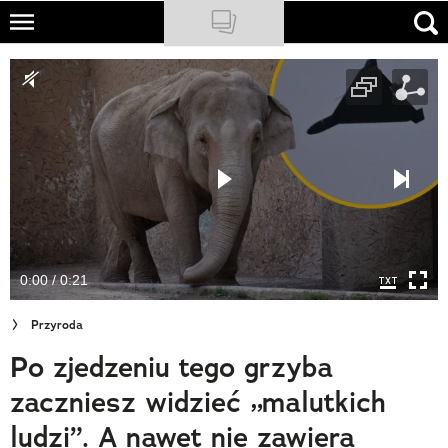
Skip
to
NATIONAL GEOGRAPHIC
main
content
TRAVELER
PODCASTY
Sklep
Newsletter
0:00 / 0:21
Cuda Polski
Przyroda
Wielki Konkurs Fotograficzny
Po zjedzeniu tego grzyba
Trendbook Podróżniczy
zaczniesz widzieć „malutkich
Polecane
ludzi”. A nawet nie zawiera