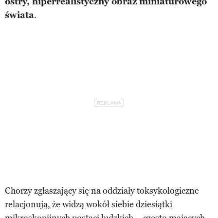
ostry, hiperrealistyczny obraz miniaturowego
świata
.
Chorzy zgłaszający się na oddziały toksykologiczne
relacjonują, że widzą wokół siebie dziesiątki
mikroskopijnych postaci ludzkich – często mających