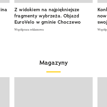
ina
Z widokiem na najpiękniejsze
Kon
fragmenty wybrzeża. Objazd
now
EuroVelo w gminie Choczewo
swoj
Współpraca reklamowa
Współp
Magazyny
Pokazywanie elementu 1 z 4