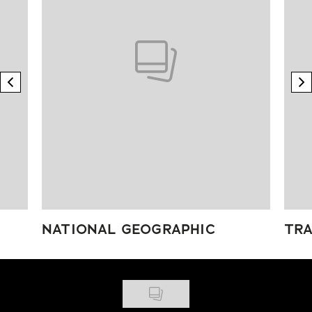
previous element
n
NATIONAL GEOGRAPHIC
TRA