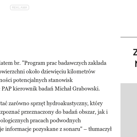
 latem br. "Program prac badawczych zakłada
owierzchni około dziewięciu kilometrów
ości potencjalnych stanowisk
ł PAP kierownik badań Michał Grabowski.
Pokazy
tać zarówno sprzęt hydroakustyczny, który
zpoznać przeznaczony do badań obszar, jak i
eologicznych pracach podwodnych
je informacje pozyskane z sonaru" – tłumaczył