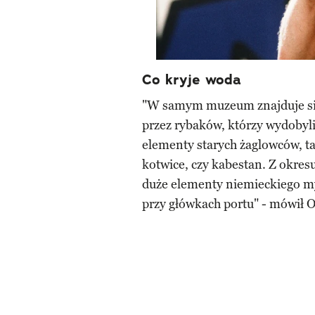
Co kryje woda
"W samym muzeum znajduje si
przez rybaków, którzy wydobyli
elementy starych żaglowców, ta
kotwice, czy kabestan. Z okre
duże elementy niemieckiego my
przy główkach portu" - mówił O