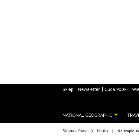
Skip
to
main
content
Sklep
Newsletter
Cuda Polski
Wie
NATIONAL GEOGRAPHIC
TRAV
Strona główna
Nauka
Na tropie s