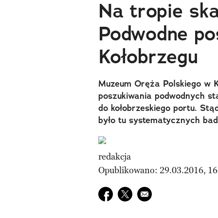
Na tropie sk
Podwodne po
Kołobrzegu
Muzeum Oręża Polskiego w K
poszukiwania podwodnych sta
do kołobrzeskiego portu. Stą
było tu systematycznych ba
redakcja
Opublikowano: 29.03.2016, 16
Udostępnij na facebook
Udostępnij na twitter
E-mail do przyjaciela