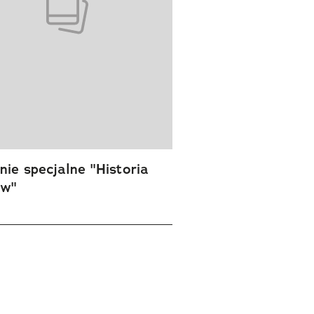
ie specjalne "Historia
ów"