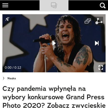
Skip
to
NATIONAL GEOGRAPHIC
main
content
TRAVELER
PODCASTY
Sklep
Newsletter
0:00 / 0:12
Cuda Polski
Nauka
Wielki Konkurs Fotograficzny
Czy pandemia wpłynęła na
Trendbook Podróżniczy
wybory konkursowe Grand Press
Polecane
Photo 2020? Zobacz zwycięskie