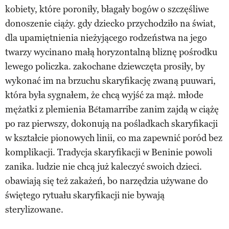
kobiety, które poroniły, błagały bogów o szczęśliwe
donoszenie ciąży. gdy dziecko przychodziło na świat,
dla upamiętnienia nieżyjącego rodzeństwa na jego
twarzy wycinano małą horyzontalną bliznę pośrodku
lewego policzka. zakochane dziewczęta prosiły, by
wykonać im na brzuchu skaryfikację zwaną puuwari,
która była sygnałem, że chcą wyjść za mąż. młode
mężatki z plemienia Bétamarribe zanim zajdą w ciążę
po raz pierwszy, dokonują na pośladkach skaryfikacji
w kształcie pionowych linii, co ma zapewnić poród bez
komplikacji. Tradycja skaryfikacji w Beninie powoli
zanika. ludzie nie chcą już kaleczyć swoich dzieci.
obawiają się też zakażeń, bo narzędzia używane do
świętego rytuału skaryfikacji nie bywają
sterylizowane.