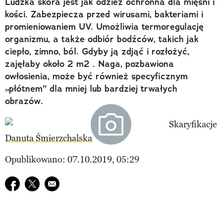
Ludzka skóra jest jak odzież ochronna dla mięśni i
kości. Zabezpiecza przed wirusami, bakteriami i
promieniowaniem UV. Umożliwia termoregulację
organizmu, a także odbiór bodźców, takich jak
ciepło, zimno, ból. Gdyby ją zdjąć i rozłożyć,
zajęłaby około 2 m2 . Naga, pozbawiona
owłosienia, może być również specyficznym
„płótnem” dla mniej lub bardziej trwałych
obrazów.
Danuta Śmierzchalska
Opublikowano: 07.10.2019, 05:29
Udostępnij na facebook
Udostępnij na twitter
E-mail do przyjaciela