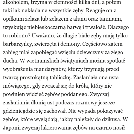
alkoholem, trzyma w ciemności kilka dni, a potem
taki lak nakłada na wszystkie zęby. Reaguje on z
opiłkami żelaza lub żelazem z ałunu oraz taninami,
uzyskując niebieskoczarną barwę i trwałość. Dlaczego
to robiono? Uważano, że długie białe zęby mają tylko
barbarzyńcy, zwierzęta i demony. Częściowo zatem
zabieg miał zapobiegać wzięciu dziewczyny za złego
ducha. W wietnamskich świątyniach można spotkać
wyobrażenia mandarynów, którzy trzymają przed
twarzą prostokątną tabliczkę. Zasłaniała ona usta
mówiącego, gdy zwracał się do króla, który nie
powinien widzieć zębów poddanego. Zwyczaj
zasłaniania dłonią ust podczas rozmowy jeszcze
gdzieniegdzie się zachował. Nie wypada pokazywać
zębów, które wyglądają, jakby należały do dzikusa. W
Japonii zwyczaj lakierowania zębów na czarno nosił