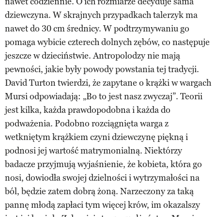
nawet codziennie. O ich rozmiarze decyduje sama
dziewczyna. W skrajnych przypadkach talerzyk ma
nawet do 30 cm średnicy. W podtrzymywaniu go
pomaga wybicie czterech dolnych zębów, co następuje
jeszcze w dzieciństwie. Antropolodzy nie mają
pewności, jakie były powody powstania tej tradycji.
David Turton twierdzi, że zapytane o krążki w wargach
Mursi odpowiadają: „Bo to jest nasz zwyczaj”. Teorii
jest kilka, każda prawdopodobna i każda do
podważenia. Podobno rozciągnięta warga z
wetkniętym krążkiem czyni dziewczynę piękną i
podnosi jej wartość matrymonialną. Niektórzy
badacze przyjmują wyjaśnienie, że kobieta, która go
nosi, dowiodła swojej dzielności i wytrzymałości na
ból, będzie zatem dobrą żoną. Narzeczony za taką
pannę młodą zapłaci tym więcej krów, im okazalszy