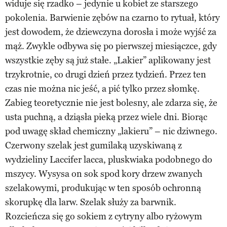
widuje się rzadko – jedynie u kobiet ze starszego
pokolenia. Barwienie zębów na czarno to rytuał, który
jest dowodem, że dziewczyna dorosła i może wyjść za
mąż. Zwykle odbywa się po pierwszej miesiączce, gdy
wszystkie zęby są już stałe. „Lakier” aplikowany jest
trzykrotnie, co drugi dzień przez tydzień. Przez ten
czas nie można nic jeść, a pić tylko przez słomkę.
Zabieg teoretycznie nie jest bolesny, ale zdarza się, że
usta puchną, a dziąsła pieką przez wiele dni. Biorąc
pod uwagę skład chemiczny „lakieru” – nic dziwnego.
Czerwony szelak jest gumilaką uzyskiwaną z
wydzieliny Laccifer lacca, pluskwiaka podobnego do
mszycy. Wysysa on sok spod kory drzew zwanych
szelakowymi, produkując w ten sposób ochronną
skorupkę dla larw. Szelak służy za barwnik.
Rozcieńcza się go sokiem z cytryny albo ryżowym