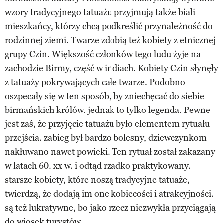
wzory tradycyjnego tatuażu przyjmują także biali
mieszkańcy, którzy chcą podkreślić przynależność do
rodzinnej ziemi. Twarze zdobią też kobiety z etnicznej
grupy Czin. Większość członków tego ludu żyje na
zachodzie Birmy, część w indiach. Kobiety Czin słynęły
z tatuaży pokrywających całe twarze. Podobno
oszpecały się w ten sposób, by zniechęcać do siebie
birmańskich królów. jednak to tylko legenda. Pewne
jest zaś, że przyjęcie tatuażu było elementem rytuału
przejścia. zabieg był bardzo bolesny, dziewczynkom
nakłuwano nawet powieki. Ten rytuał został zakazany
w latach 60. xx w. i odtąd rzadko praktykowany.
starsze kobiety, które noszą tradycyjne tatuaże,
twierdzą, że dodają im one kobiecości i atrakcyjności.
są też lukratywne, bo jako rzecz niezwykła przyciągają
do wiosek turystów.