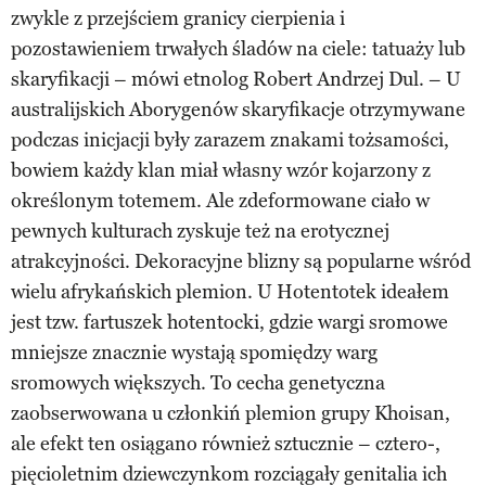
zwykle z przejściem granicy cierpienia i
pozostawieniem trwałych śladów na ciele: tatuaży lub
skaryfikacji – mówi etnolog Robert Andrzej Dul. – U
australijskich Aborygenów skaryfikacje otrzymywane
podczas inicjacji były zarazem znakami tożsamości,
bowiem każdy klan miał własny wzór kojarzony z
określonym totemem. Ale zdeformowane ciało w
pewnych kulturach zyskuje też na erotycznej
atrakcyjności. Dekoracyjne blizny są popularne wśród
wielu afrykańskich plemion. U Hotentotek ideałem
jest tzw. fartuszek hotentocki, gdzie wargi sromowe
mniejsze znacznie wystają spomiędzy warg
sromowych większych. To cecha genetyczna
zaobserwowana u członkiń plemion grupy Khoisan,
ale efekt ten osiągano również sztucznie – cztero-,
pięcioletnim dziewczynkom rozciągały genitalia ich