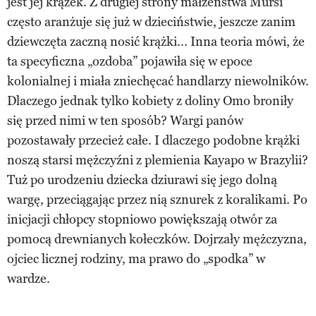
jest jej krążek. Z drugiej strony małżeństwa Mursi
często aranżuje się już w dzieciństwie, jeszcze zanim
dziewczęta zaczną nosić krążki... Inna teoria mówi, że
ta specyficzna „ozdoba” pojawiła się w epoce
kolonialnej i miała zniechęcać handlarzy niewolników.
Dlaczego jednak tylko kobiety z doliny Omo broniły
się przed nimi w ten sposób? Wargi panów
pozostawały przecież całe. I dlaczego podobne krążki
noszą starsi mężczyźni z plemienia Kayapo w Brazylii?
Tuż po urodzeniu dziecka dziurawi się jego dolną
wargę, przeciągając przez nią sznurek z koralikami. Po
inicjacji chłopcy stopniowo powiększają otwór za
pomocą drewnianych kołeczków. Dojrzały mężczyzna,
ojciec licznej rodziny, ma prawo do „spodka” w
wardze.