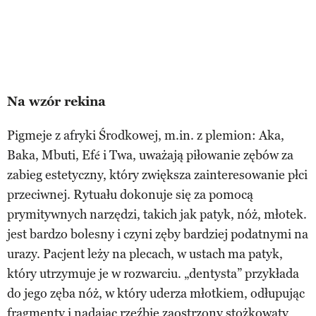
Na wzór rekina
Pigmeje z afryki Środkowej, m.in. z plemion: Aka,
Baka, Mbuti, Efé i Twa, uważają piłowanie zębów za
zabieg estetyczny, który zwiększa zainteresowanie płci
przeciwnej. Rytuału dokonuje się za pomocą
prymitywnych narzędzi, takich jak patyk, nóż, młotek.
jest bardzo bolesny i czyni zęby bardziej podatnymi na
urazy. Pacjent leży na plecach, w ustach ma patyk,
który utrzymuje je w rozwarciu. „dentysta” przykłada
do jego zęba nóż, w który uderza młotkiem, odłupując
fragmenty i nadając rzeźbie zaostrzony stożkowaty