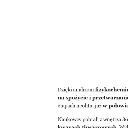
Dzięki analizom
fizykochem
na spożycie i przetwarzani
etapach neolitu, już
w połowie
Naukowcy pobrali z wnętrza 36
kwasach tłuszczowych
. Wy