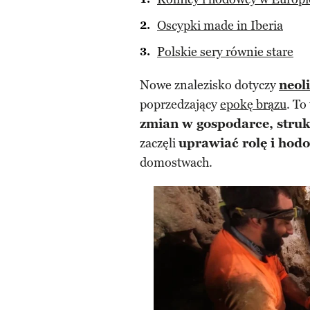
Oscypki made in Iberia
Polskie sery równie stare
Nowe znalezisko dotyczy
neol
poprzedzający
epokę brązu
. To
zmian w gospodarce, strukt
zaczęli
uprawiać rolę i hod
domostwach.