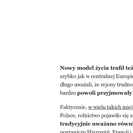
Nowy model życia trafił te
szybko jak w centralnej Europie
długo uważali, że rejony trudno
bardzo
powoli przyjmowały n
Faktycznie,
w wielu takich mie
Polsce, rolnictwo pojawiło się 
tradycyjnie uważano równi
pograniczu
Hiszpanii
,
Francji
i