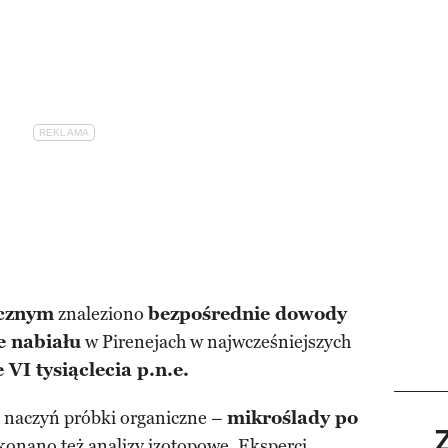
icznym
znaleziono
bezpośrednie dowody
e nabiału
w Pirenejach w najwcześniejszych
 VI tysiąclecia p.n.e.
 naczyń próbki organiczne –
mikroślady po
konano też analizy izotopowe. Eksperci