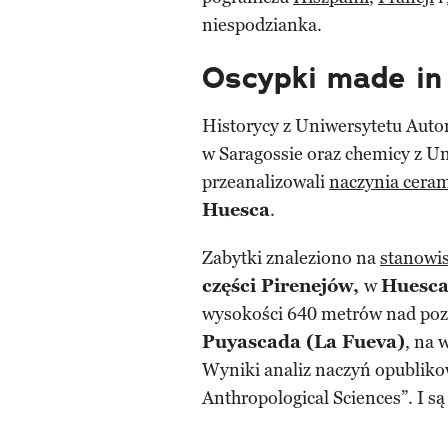
niespodzianka.
Oscypki made in 
Historycy z Uniwersytetu Aut
w Saragossie oraz chemicy z Un
przeanalizowali
naczynia cera
Huesca
.
Zabytki znaleziono na
stanowi
części Pirenejów,
w
Huesca
wysokości 640 metrów nad po
Puyascada (La Fueva)
, na
Wyniki analiz naczyń opubliko
Anthropological Sciences”. I są