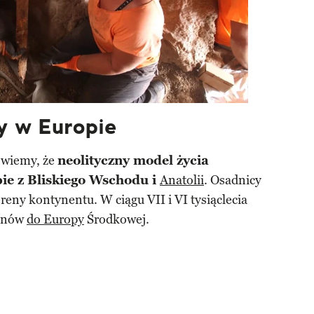
y w Europie
 wiemy, że
neolityczny model życia
pie z Bliskiego Wschodu i
Anatolii
. Osadnicy
 tereny kontynentu. W ciągu VII i VI tysiąclecia
kanów
do Europy
Środkowej.