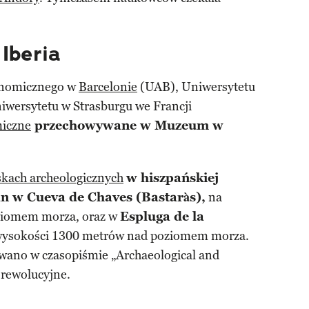
Iberia
onomicznego w
Barcelonie
(UAB), Uniwersytetu
iwersytetu w Strasburgu we Francji
miczne
przechowywane w Muzeum w
skach archeologicznych
w hiszpańskiej
n w Cueva de Chaves (Bastaràs),
na
ziomem morza, oraz w
Espluga de la
 wysokości 1300 metrów nad poziomem morza.
wano w czasopiśmie „Archaeological and
 rewolucyjne.