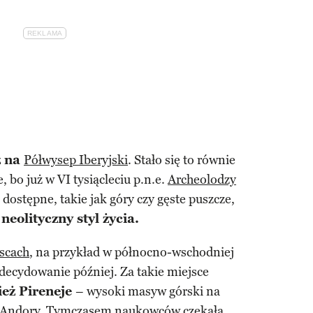
ż na
Półwysep Iberyjski
. Stało się to równie
, bo już w VI tysiącleciu p.n.e.
Archeolodzy
 dostępne, takie jak góry czy gęste puszcze,
eolityczny styl życia.
jscach
, na przykład w północno-wschodniej
zdecydowanie później. Za takie miejsce
eż Pireneje
– wysoki masyw górski na
Andory
. Tymczasem naukowców czekała