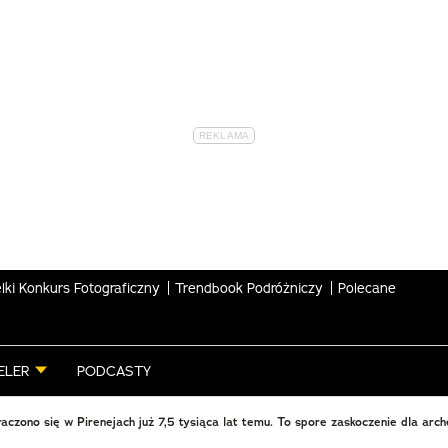
lki Konkurs Fotograficzny
Trendbook Podróżniczy
Polecane
ELER
PODCASTY
aczono się w Pirenejach już 7,5 tysiąca lat temu. To spore zaskoczenie dla arc