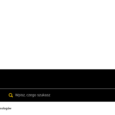
Search
heologów