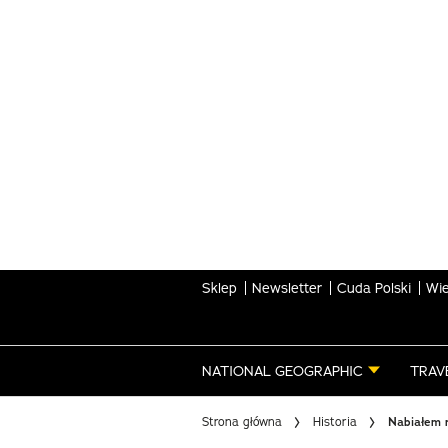
Skip
to
main
content
Sklep
Newsletter
Cuda Polski
Wie
NATIONAL GEOGRAPHIC
TRAV
Strona główna
Historia
Nabiałem r