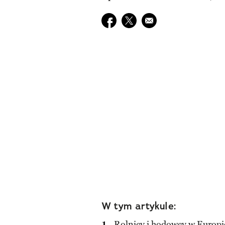
Udostępnij na facebook
Udostępnij na twitter
E-mail do przyjaciela
W tym artykule:
Rolnicy i hodowcy w Europi