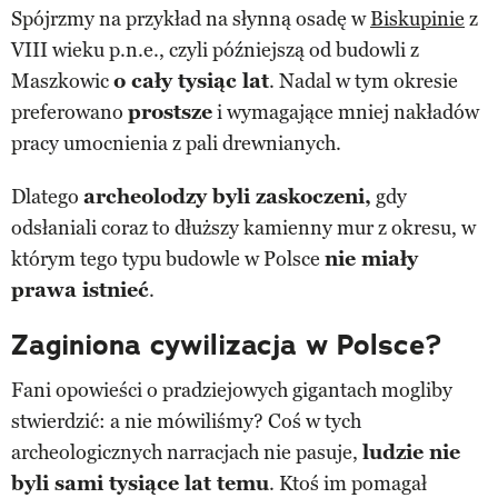
Spójrzmy na przykład na słynną osadę w
Biskupinie
z
VIII wieku p.n.e., czyli późniejszą od budowli z
Maszkowic
o cały tysiąc lat
. Nadal w tym okresie
preferowano
prostsze
i wymagające mniej nakładów
pracy umocnienia z pali drewnianych.
Dlatego
archeolodzy byli zaskoczeni,
gdy
odsłaniali coraz to dłuższy kamienny mur z okresu, w
którym tego typu budowle w Polsce
nie miały
prawa istnieć
.
Zaginiona cywilizacja w Polsce?
Fani opowieści o pradziejowych gigantach mogliby
stwierdzić: a nie mówiliśmy? Coś w tych
archeologicznych narracjach nie pasuje,
ludzie nie
byli sami tysiące lat temu
. Ktoś im pomagał