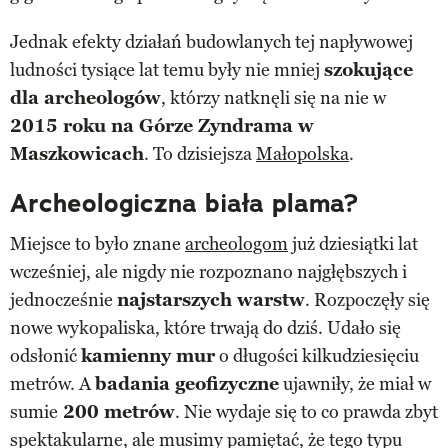
Jednak efekty działań budowlanych tej napływowej
ludności tysiące lat temu były nie mniej
szokujące
dla archeologów
, którzy natknęli się na nie w
2015 roku na Górze Zyndrama w
Maszkowicach
. To dzisiejsza
Małopolska
.
Archeologiczna biała plama?
Miejsce to było znane
archeologom
już dziesiątki lat
wcześniej, ale nigdy nie rozpoznano najgłębszych i
jednocześnie
najstarszych warstw
. Rozpoczęły się
nowe wykopaliska, które trwają do dziś. Udało się
odsłonić
kamienny mur
o długości kilkudziesięciu
metrów. A
badania geofizyczne
ujawniły, że miał w
sumie
200 metrów
. Nie wydaje się to co prawda zbyt
spektakularne, ale musimy pamiętać, że tego typu