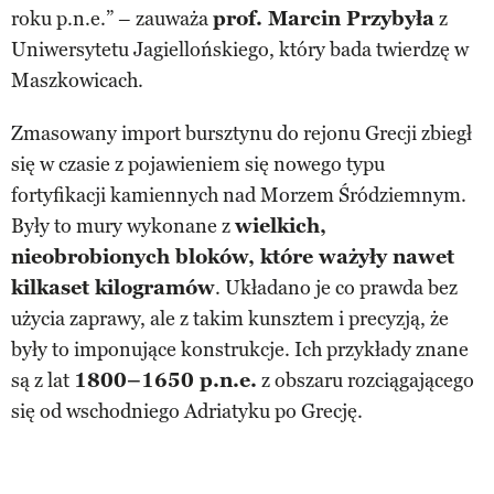
roku p.n.e.” – zauważa
prof. Marcin Przybyła
z
Uniwersytetu Jagiellońskiego, który bada twierdzę w
Maszkowicach.
Zmasowany import bursztynu do rejonu Grecji zbiegł
się w czasie z pojawieniem się nowego typu
fortyfikacji kamiennych nad Morzem Śródziemnym.
Były to mury wykonane z
wielkich,
nieobrobionych bloków, które ważyły nawet
kilkaset kilogramów
. Układano je co prawda bez
użycia zaprawy, ale z takim kunsztem i precyzją, że
były to imponujące konstrukcje. Ich przykłady znane
są z lat
1800–1650 p.n.e.
z obszaru rozciągającego
się od wschodniego Adriatyku po Grecję.