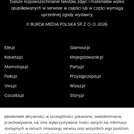
Dalsze rozpowszechnianie tekstów, zdjęć i materiałów wideo
opublikowanych w serwisie w całości lub w części wymaga
uprzedniej zgody wydawcy.
©
BURDA MEDIA POLSKA SP. Z O. O. 2026
Elle.pl
Glamour.pl
Kobieta.pl
Mojegotowanie.pl
Mamotoja.pl
Party.pl
Polki.pl
Przyslijprzepis.pl
Viva.pl
Wizaz.pl
Cocolita.pl
Story.pl
Jakiekolwiek aktywności, w szczególności: pobieranie, zwielokrotnianie,
przechowywanie, lub inne wykorzystywanie treści, danych lub informacji
dostępnych w ramach niniejszego serwisu oraz wszystkich jego podstron,