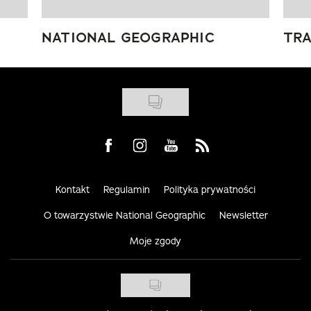
NATIONAL GEOGRAPHIC
TRA
Visit us on Facebook
Visit us on Instagram
Visit us on Youtube
Visit us on Rss
Kontakt
Regulamin
Polityka prywatności
O towarzystwie National Geographic
Newsletter
Moje zgody