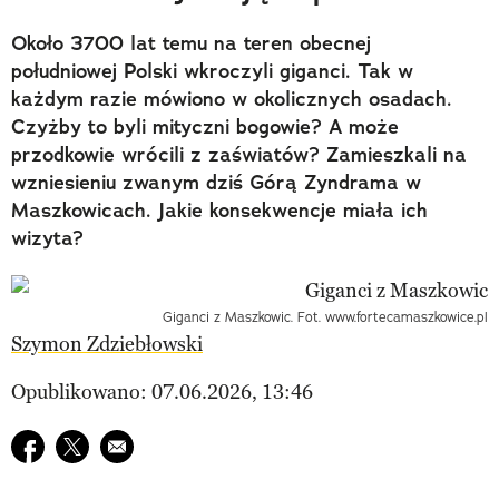
Około 3700 lat temu na teren obecnej
południowej Polski wkroczyli giganci. Tak w
każdym razie mówiono w okolicznych osadach.
Czyżby to byli mityczni bogowie? A może
przodkowie wrócili z zaświatów? Zamieszkali na
wzniesieniu zwanym dziś Górą Zyndrama w
Maszkowicach. Jakie konsekwencje miała ich
wizyta?
Giganci z Maszkowic. Fot. www.fortecamaszkowice.pl
Szymon Zdziebłowski
Opublikowano: 07.06.2026, 13:46
Udostępnij na facebook
Udostępnij na twitter
E-mail do przyjaciela