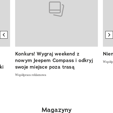
previous element
n
Konkurs! Wygraj weekend z
Niem
nowym Jeepem Compass i odkryj
Współp
ki
swoje miejsce poza trasą
Współpraca reklamowa
Magazyny