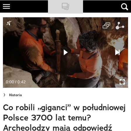
Skip
to
NATIONAL GEOGRAPHIC
main
content
TRAVELER
PODCASTY
Sklep
Newsletter
0:00 / 0:42
Cuda Polski
Historia
Wielki Konkurs Fotograficzny
Co robili „giganci” w południowej
Trendbook Podróżniczy
Polsce 3700 lat temu?
Polecane
Archeolodzy mają odpowiedź