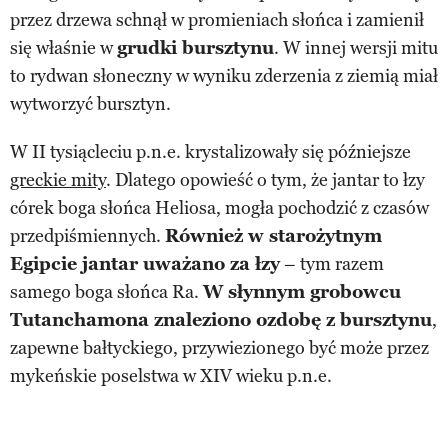
przez drzewa schnął w promieniach słońca i zamienił
się właśnie w
grudki bursztynu
. W innej wersji mitu
to rydwan słoneczny w wyniku zderzenia z ziemią miał
wytworzyć bursztyn.
W II tysiącleciu p.n.e. krystalizowały się późniejsze
greckie mity
. Dlatego opowieść o tym, że jantar to łzy
córek boga słońca Heliosa, mogła pochodzić z czasów
przedpiśmiennych.
Również w starożytnym
Egipcie jantar uważano za łzy
– tym razem
samego boga słońca Ra.
W słynnym grobowcu
Tutanchamona znaleziono ozdobę z bursztynu
,
zapewne bałtyckiego, przywiezionego być może przez
mykeńskie poselstwa w XIV wieku p.n.e.