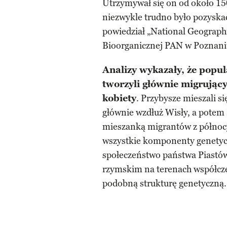
Utrzymywał się on od około 150
niezwykle trudno było pozyska
powiedział „National Geographi
Bioorganicznej PAN w Poznaniu
Analizy wykazały, że popul
tworzyli głównie migrujący
kobiety
. Przybysze mieszali si
głównie wzdłuż Wisły, a pote
mieszanką migrantów z północy
wszystkie komponenty genetyc
społeczeństwo państwa Piastów
rzymskim na terenach współcz
podobną strukturę genetyczną.