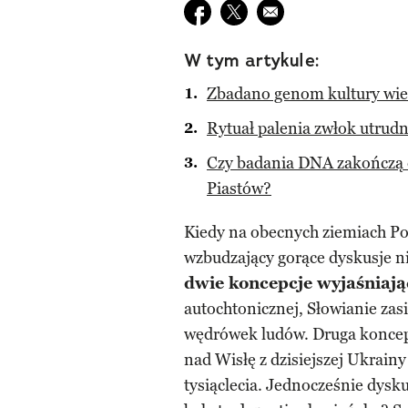
Udostępnij na facebook
Udostępnij na twitter
E-mail do przyjaciela
W tym artykule:
Zbadano genom kultury wiel
Rytuał palenia zwłok utru
Czy badania DNA zakończą 
Piastów?
Kiedy na obecnych ziemiach Pol
wzbudzający gorące dyskusje n
dwie koncepcje wyjaśniają
autochtonicznej, Słowianie zas
wędrówek ludów. Druga koncepc
nad Wisłę z dzisiejszej Ukrainy
tysiąclecia. Jednocześnie dysk