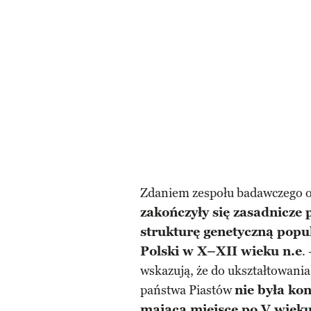
Zdaniem zespołu badawczego o
zakończyły się zasadnicze 
strukturę genetyczną popu
Polski w X–XII wieku n.e
.
wskazują, że do ukształtowania
państwa Piastów
nie była ko
mająca miejsce po V wieku