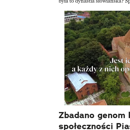
była to dynastia słowiańska? S
Zbadano genom ku
społeczności Pi