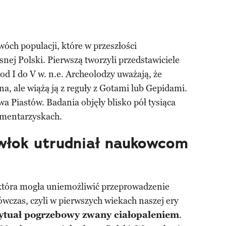
ch populacji, które w przeszłości
nej Polski. Pierwszą tworzyli przedstawiciele
 od I do V w. n.e. Archeolodzy uważają, że
na, ale wiążą ją z reguły z Gotami lub Gepidami.
a Piastów. Badania objęły blisko pół tysiąca
mentarzyskach.
zwłok utrudniał naukowcom
 która mogła uniemożliwić przeprowadzenie
wczas, czyli w pierwszych wiekach naszej ery
ytuał pogrzebowy zwany ciałopaleniem
.