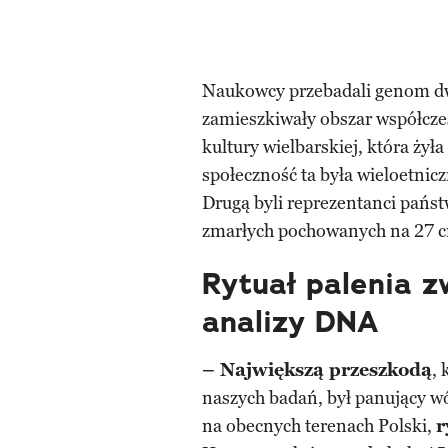
Naukowcy przebadali genom dwó
zamieszkiwały obszar współczes
kultury wielbarskiej, która żyła
społeczność ta była wieloetnicz
Drugą byli reprezentanci państw
zmarłych pochowanych na 27 c
Rytuał palenia 
analizy DNA
– Największą przeszkodą
,
naszych badań, był panujący wó
na obecnych terenach Polski,
r