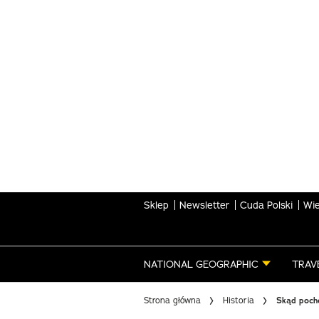
Skip
to
main
content
Sklep
Newsletter
Cuda Polski
Wie
NATIONAL GEOGRAPHIC
TRAV
Strona główna
Historia
Skąd pocho