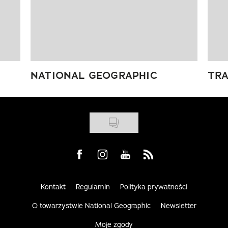
NATIONAL GEOGRAPHIC
TRA
Visit us on Facebook
Visit us on Instagram
Visit us on Youtube
Visit us on Rss
Kontakt
Regulamin
Polityka prywatności
O towarzystwie National Geographic
Newsletter
Moje zgody