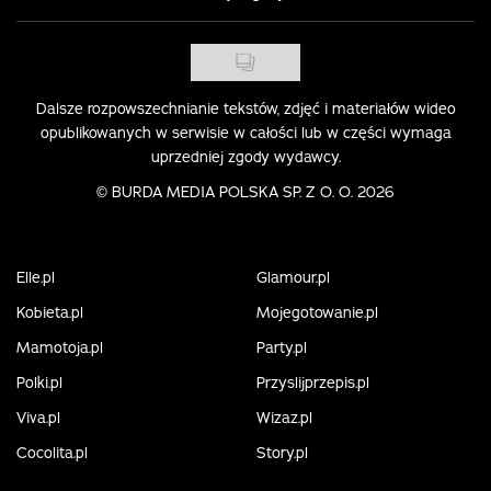
Dalsze rozpowszechnianie tekstów, zdjęć i materiałów wideo
opublikowanych w serwisie w całości lub w części wymaga
uprzedniej zgody wydawcy.
©
BURDA MEDIA POLSKA SP. Z O. O. 2026
Elle.pl
Glamour.pl
Kobieta.pl
Mojegotowanie.pl
Mamotoja.pl
Party.pl
Polki.pl
Przyslijprzepis.pl
Viva.pl
Wizaz.pl
Cocolita.pl
Story.pl