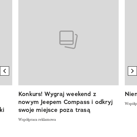
Pokazywanie elementu 1 z 20
previous element
n
Konkurs! Wygraj weekend z
Niem
nowym Jeepem Compass i odkryj
Współp
ki
swoje miejsce poza trasą
Współpraca reklamowa