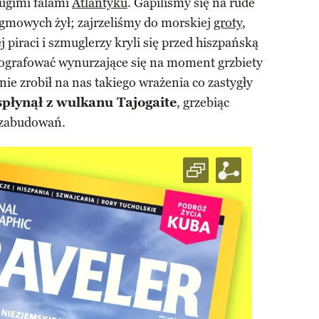
ługimi falami
Atlantyku
. Gapiliśmy się na rude
gmowych żył; zajrzeliśmy do morskiej
groty
,
j piraci i szmuglerzy kryli się przed hiszpańską
ografować wynurzające się na moment grzbiety
ie zrobił na nas takiego wrażenia co zastygły
spłynął z wulkanu Tajogaite
, grzebiąc
 zabudowań.