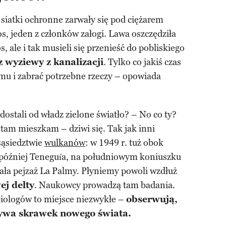
, siatki ochronne zarwały się pod ciężarem
, jeden z członków załogi. Lawa oszczędziła
 ale i tak musieli się przenieść do pobliskiego
 wyziewy z kanalizacji
. Tylko co jakiś czas
mu i zabrać potrzebne rzeczy – opowiada
 dostali od władz zielone światło? – No co ty?
 tam mieszkam – dziwi się. Tak jak inni
sąsiedztwie
wulkanów
: w 1949 r. tuż obok
 później Teneguía, na południowym koniuszku
ała pejzaż La Palmy. Płyniemy powoli wzdłuż
ej delty
. Naukowcy prowadzą tam badania.
iologów to miejsce niezwykłe –
obserwują,
ożywa skrawek nowego świata.