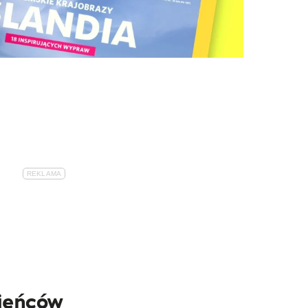
jeńców