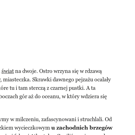
a
świat
na dwoje. Ostro wrzyna się w rdzawą
w
, miasteczka. Skrawki dawnego pejzażu ocalały
tóre tu i tam sterczą z czarnej pustki. A ta
boczach gór aż do oceanu, w który wdziera się
ymy w milczeniu, zafascynowani i struchlali. Od
eczkiem wycieczkowym
u zachodnich brzegów