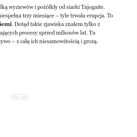
ką wyziewów i pożółkły od siarki Tajogaite.
espełna trzy miesiące – tyle trwała erupcja. To
iemi
. Dotąd takie zjawiska znałem tylko z
ających procesy sprzed milionów lat. Tu
wo – z całą ich niesamowitością i grozą.