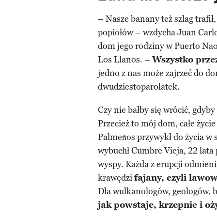
– Nasze banany też szlag trafił
popiołów – wzdycha Juan Carlos
dom jego rodziny w Puerto Naos,
Los Llanos. –
Wszystko przez
jedno z nas może zajrzeć do do
dwudziestoparolatek.
Czy nie bałby się wrócić, gdyby
Przecież to mój dom, całe życie
Palmeños przywykł do życia w 
wybuchł Cumbre Vieja, 22 lata
wyspy. Każda z erupcji odmieni
krawędzi
fajany, czyli lawow
Dla wulkanologów, geologów, b
jak powstaje, krzepnie i 