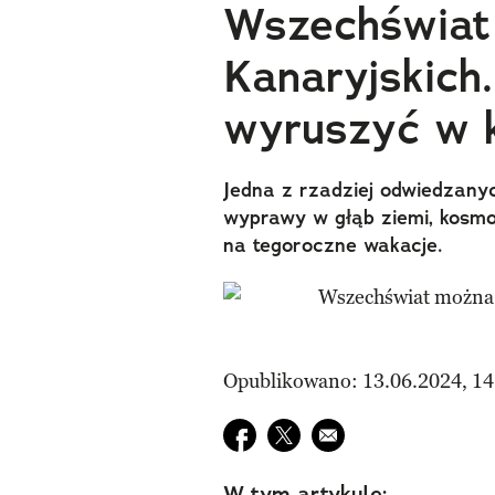
Wszechświat
Kanaryjskich
wyruszyć w 
Jedna z rzadziej odwiedzan
wyprawy w głąb ziemi, kosmos
na tegoroczne wakacje.
Opublikowano: 13.06.2024, 14
Udostępnij na facebook
Udostępnij na twitter
E-mail do przyjaciela
W tym artykule: