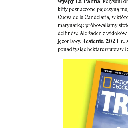
wyspy La Palma
, kołysani d
klify poznaczone pajęczyną ma
Cueva de la Candelaria, w które
marynarką; próbowaliśmy sfot
delfinów. Ale żaden z widoków n
jęzor lawy.
Jesienią 2021 r. 
ponad tysiąc hektarów upraw i