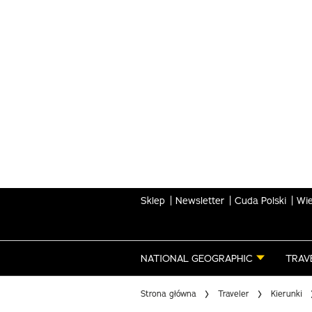
Skip
to
main
content
Sklep
Newsletter
Cuda Polski
Wie
NATIONAL GEOGRAPHIC
TRAV
Strona główna
Traveler
Kierunki