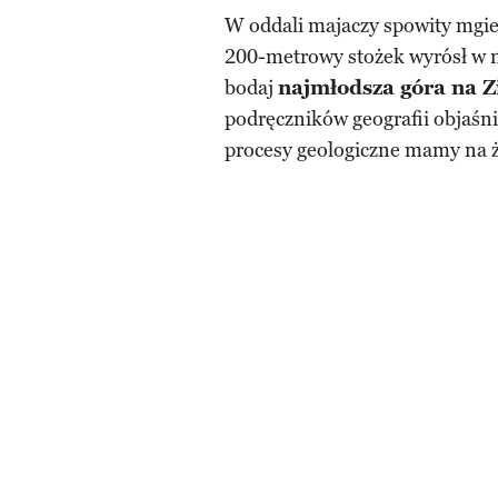
W oddali majaczy spowity mgieł
200-metrowy stożek wyrósł w ni
bodaj
najmłodsza góra na Z
podręczników geografii objaśni
procesy geologiczne mamy na ży