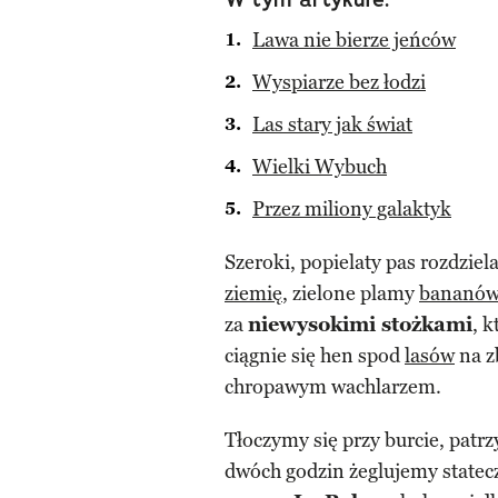
Lawa nie bierze jeńców
Wyspiarze bez łodzi
Las stary jak świat
Wielki Wybuch
Przez miliony galaktyk
Szeroki, popielaty pas rozdziel
ziemię
, zielone plamy
bananó
za
niewysokimi stożkami
, k
ciągnie się hen spod
lasów
na z
chropawym wachlarzem.
Tłoczymy się przy burcie, patrz
dwóch godzin żeglujemy stat