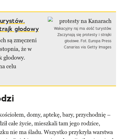
urystów.
trajk głodowy
Wakacyjny raj ma dość turystów.
Zaczynają się protesty i strajki
ch są zmęczeni
głodowe. Fot. Europa Press
Canarias via Getty Images
stopnia, że w
jk głodowy.
na celu
dzi
kościołem, domy, aptekę, bary, przychodnię –
ł całe życie, mieszkali tam jego rodzice,
czku nie ma śladu. Wszystko przykryła warstwa