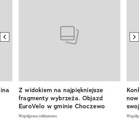
previous element
n
ina
Z widokiem na najpiękniejsze
Kon
fragmenty wybrzeża. Objazd
now
EuroVelo w gminie Choczewo
swoj
Współpraca reklamowa
Współp