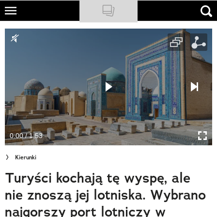
Skip
to
NATIONAL GEOGRAPHIC
main
content
TRAVELER
PODCASTY
Sklep
Newsletter
0:00 / 1:53
Cuda Polski
Kierunki
Wielki Konkurs Fotograficzny
Turyści kochają tę wyspę, ale
Trendbook Podróżniczy
nie znoszą jej lotniska. Wybrano
Polecane
najgorszy port lotniczy w