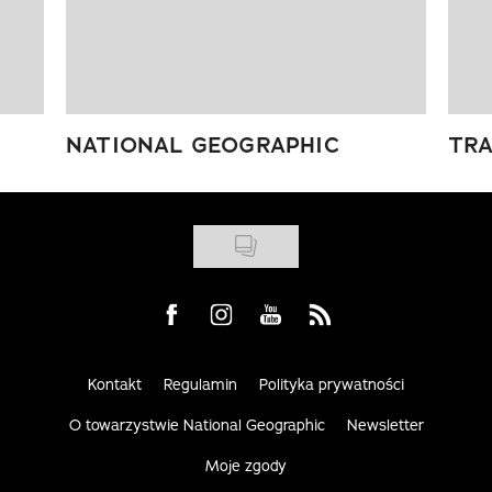
NATIONAL GEOGRAPHIC
TRA
Visit us on Facebook
Visit us on Instagram
Visit us on Youtube
Visit us on Rss
Kontakt
Regulamin
Polityka prywatności
O towarzystwie National Geographic
Newsletter
Moje zgody