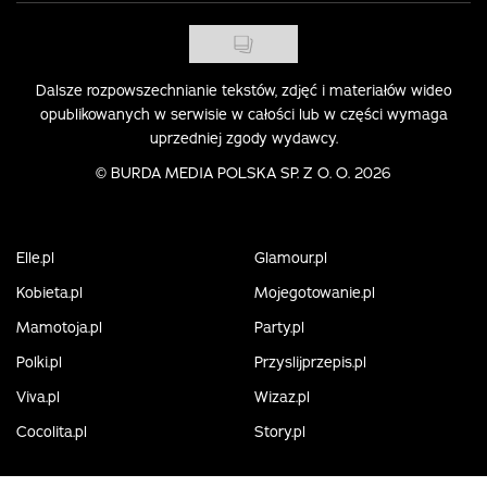
Dalsze rozpowszechnianie tekstów, zdjęć i materiałów wideo
opublikowanych w serwisie w całości lub w części wymaga
uprzedniej zgody wydawcy.
©
BURDA MEDIA POLSKA SP. Z O. O. 2026
Elle.pl
Glamour.pl
Kobieta.pl
Mojegotowanie.pl
Mamotoja.pl
Party.pl
Polki.pl
Przyslijprzepis.pl
Viva.pl
Wizaz.pl
Cocolita.pl
Story.pl