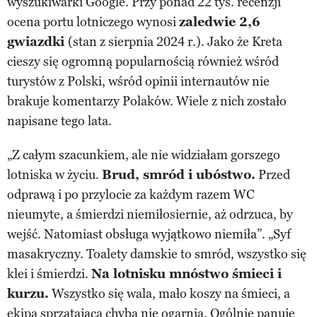
wyszukiwarki Google. Przy ponad 22 tys. recenzji
ocena portu lotniczego wynosi
zaledwie 2,6
gwiazdki
(stan z sierpnia 2024 r.). Jako że Kreta
cieszy się ogromną popularnością również wśród
turystów z Polski, wśród opinii internautów nie
brakuje komentarzy Polaków. Wiele z nich zostało
napisane tego lata.
„Z całym szacunkiem, ale nie widziałam gorszego
lotniska w życiu.
Brud, smród i ubóstwo.
Przed
odprawą i po przylocie za każdym razem WC
nieumyte, a śmierdzi niemiłosiernie, aż odrzuca, by
wejść. Natomiast obsługa wyjątkowo niemiła”. „Syf
masakryczny. Toalety damskie to smród, wszystko się
klei i śmierdzi.
Na lotnisku mnóstwo śmieci i
kurzu.
Wszystko się wala, mało koszy na śmieci, a
ekipa sprzątająca chyba nie ogarnia. Ogólnie panuje