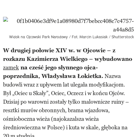
Widok na Ojcowski Park Narodowy / Fot. Marcin Lukasiak / Shutterstock
W drugiej połowie XIV w. w Ojcowie – z
rozkazu Kazimierza Wielkiego – wybudowano
zamek
na cześć jego słynnego ojca-
poprzednika, Władysława Łokietka.
Nazwa
budowli wraz z upływem lat ulegała modyfikacjom.
Był „Ociec u Skały”, Ociec, Oczecz i w końcu Ojców.
Dzisiaj po warowni zostały tylko malownicze ruiny –
resztki murów obronnych, brama wjazdowa,
ośmioboczna wieża (najokazalsza wieża
średniowieczna w Polsce) i kuta w skale, głęboka na
20 m studnia.