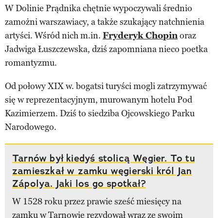
W Dolinie Prądnika chętnie wypoczywali średnio
zamożni warszawiacy, a także szukający natchnienia
artyści. Wśród nich m.in.
Fryderyk Chopin
oraz
Jadwiga Łuszczewska, dziś zapomniana nieco poetka
romantyzmu.
Od połowy XIX w. bogatsi turyści mogli zatrzymywać
się w reprezentacyjnym, murowanym hotelu Pod
Kazimierzem. Dziś to siedziba Ojcowskiego Parku
Narodowego.
Tarnów był kiedyś stolicą Węgier. To tu
zamieszkał w zamku węgierski król Jan
Zápolya. Jaki los go spotkał?
W 1528 roku przez prawie sześć miesięcy na
zamku w Tarnowie rezydował wraz ze swoim