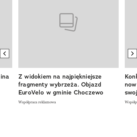
previous element
n
ina
Z widokiem na najpiękniejsze
Kon
fragmenty wybrzeża. Objazd
now
EuroVelo w gminie Choczewo
swoj
Współpraca reklamowa
Współp