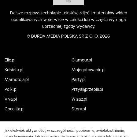
Dalsze rozpowszechnianie tekstów, zdjęć i materiałów wideo
opublikowanych w serwisie w całości lub w części wymaga
uprzedniej zgody wydawcy.
©
BURDA MEDIA POLSKA SP. Z O. O. 2026
Elle.pl
Glamour.pl
Kobieta.pl
Mojegotowanie.pl
Mamotoja.pl
Party.pl
Polki.pl
Przyslijprzepis.pl
Viva.pl
Wizaz.pl
Cocolita.pl
Story.pl
Jakiekolwiek aktywności, w szczególności: pobieranie, zwielokrotnianie,
przechowywanie, lub inne wykorzystywanie treści, danych lub informacji