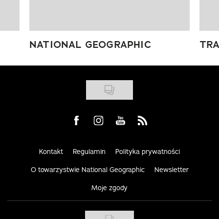
NATIONAL GEOGRAPHIC
TRA
Visit us on Facebook
Visit us on Instagram
Visit us on Youtube
Visit us on Rss
Kontakt
Regulamin
Polityka prywatności
O towarzystwie National Geographic
Newsletter
Moje zgody