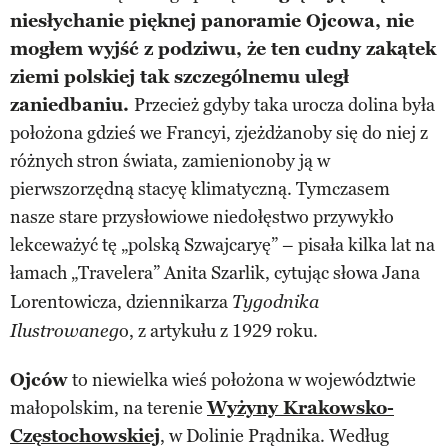
niesłychanie pięknej panoramie Ojcowa, nie
mogłem wyjść z podziwu, że ten cudny zakątek
ziemi polskiej tak szczególnemu uległ
zaniedbaniu.
Przecież gdyby taka urocza dolina była
położona gdzieś we Francyi, zjeżdżanoby się do niej z
różnych stron świata, zamienionoby ją w
pierwszorzędną stacyę klimatyczną. Tymczasem
nasze stare przysłowiowe niedołęstwo przywykło
lekceważyć tę „polską Szwajcaryę” – pisała kilka lat na
łamach „Travelera”
Anita Szarlik, cytując słowa Jana
Lorentowicza, dziennikarza
Tygodnika
o, z artykułu z 1929 roku.
Ilustrowaneg
Ojców
to niewielka wieś położona w województwie
małopolskim, na terenie
Wyżyny Krakowsko-
Częstochowskiej
, w Dolinie Prądnika. Według