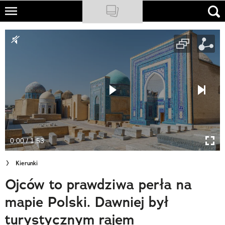
Skip
to
NATIONAL GEOGRAPHIC
main
content
TRAVELER
PODCASTY
Sklep
Newsletter
0:00 / 1:53
Cuda Polski
Kierunki
Wielki Konkurs Fotograficzny
Ojców to prawdziwa perła na
Trendbook Podróżniczy
mapie Polski. Dawniej był
Polecane
turystycznym rajem