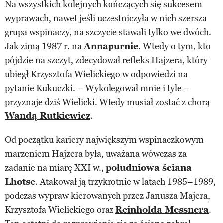
Na wszystkich kolejnych kończących się sukcesem
wyprawach, nawet jeśli uczestniczyła w nich szersza
grupa wspinaczy, na szczycie stawali tylko we dwóch.
Jak zimą 1987 r. na
Annapurnie
. Wtedy o tym, kto
pójdzie na szczyt, zdecydował refleks Hajzera, który
ubiegł
Krzysztofa Wielickiego
w odpowiedzi na
pytanie Kukuczki. – Wykolegował mnie i tyle –
przyznaje dziś Wielicki. Wtedy musiał zostać z chorą
Wandą Rutkiewicz
.
Od początku kariery największym wspinaczkowym
marzeniem Hajzera była, uważana wówczas za
zadanie na miarę XXI w.,
południowa ściana
Lhotse
. Atakował ją trzykrotnie w latach 1985–1989,
podczas wypraw kierowanych przez Janusza Majera,
Krzysztofa Wielickiego oraz
Reinholda Messnera
.