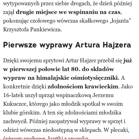
wytypowanych przez siebie drogach, że dzień później
zajął
drugie miejsce we wspinaniu na czas
,
pokonując czołowego wówczas skałkowego „łojanta”
Krzysztofa Pankiewicza.
Pierwsze wyprawy Artura Hajzera
Dzięki swojemu sprytowi Artur Hajzer przebił się
już
w pierwszej połowie lat 80. do składów
wypraw na himalajskie ośmiotysięczniki.
A
konkretnie dzięki
zdolnościom krawieckim
. Jako
16-latek uszył uprząż wspinaczkową Jerzemu
Kukuczce, którego jako młodzik spotkał w swoim
klubie górskim. A ten się zdolnościami młodzika
zachwycił. Później zaopatrywał wyprawy w sprzęt i
odzież wówczas niedostępną w sklepach. W plecaki,
śpiwory puchowe, kurtki z anoraku.