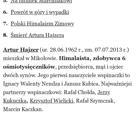
Na ratunek Marciniakowi
Powrót w góry i wypadki
Polski Himalaizm Zimowy
Śmierć Artura Hajzera
Artur Hajzer
(ur. 28.06.1962 r., zm. 07.07.2013 r.)
mieszkał w Mikołowie.
Himalaista, zdobywca 6
ośmiotysięczników
, przedsiębiorca, mąż i ojciec
dwóch synów. Jego pierwsi nauczyciele wspinaczki to
Ignacy Walenty Nendza i Janusz Kubica. Najważniejsi
partnerzy wspinaczkowi: Rafał Chołda,
Jerzy
Kukuczka
,
Krzysztof Wielicki
, Rafał Szymczak,
Marcin Kaczkan.