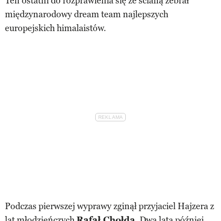
Ten ostatni do rozprawienia się ze ścianą zebrał
międzynarodowy dream team najlepszych
europejskich himalaistów.
Podczas pierwszej wyprawy zginął przyjaciel Hajzera z
lat młodzieńczych
Rafał Chołda
. Dwa lata później