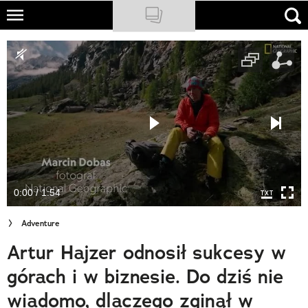
Skip
to
NATIONAL GEOGRAPHIC
main
content
TRAVELER
PODCASTY
Sklep
Newsletter
0:00 / 1:54
Cuda Polski
Adventure
Wielki Konkurs Fotograficzny
Artur Hajzer odnosił sukcesy w
Trendbook Podróżniczy
górach i w biznesie. Do dziś nie
Polecane
wiadomo, dlaczego zginął w