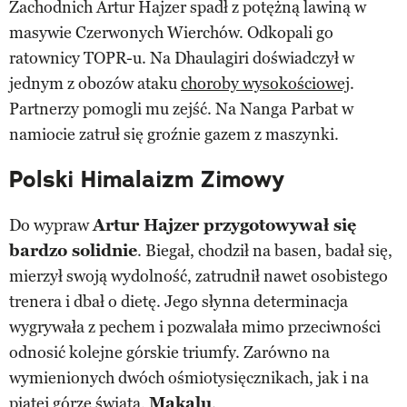
Zachodnich Artur Hajzer spadł z potężną lawiną w
masywie Czerwonych Wierchów. Odkopali go
ratownicy TOPR-u. Na Dhaulagiri doświadczył w
jednym z obozów ataku
choroby wysokościowej
.
Partnerzy pomogli mu zejść. Na Nanga Parbat w
namiocie zatruł się groźnie gazem z maszynki.
Polski Himalaizm Zimowy
Do wypraw
Artur Hajzer przygotowywał się
bardzo solidnie
. Biegał, chodził na basen, badał się,
mierzył swoją wydolność, zatrudnił nawet osobistego
trenera i dbał o dietę. Jego słynna determinacja
wygrywała z pechem i pozwalała mimo przeciwności
odnosić kolejne górskie triumfy. Zarówno na
wymienionych dwóch ośmiotysięcznikach, jak i na
piątej górze świata,
Makalu
.