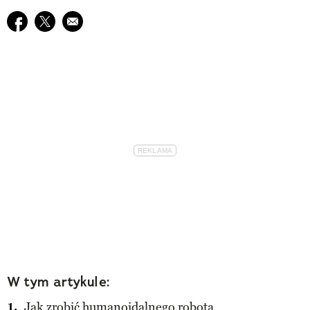
Udostępnij na facebook
Udostępnij na twitter
E-mail do przyjaciela
W tym artykule:
Jak zrobić humanoidalnego robota