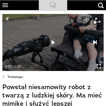
Skip
to
NATIONAL GEOGRAPHIC
main
content
TRAVELER
PODCASTY
Sklep
Newsletter
0:00 / 0:16
Cuda Polski
Technologia
Wielki Konkurs Fotograficzny
Powstał niesamowity robot z
Trendbook Podróżniczy
twarzą z ludzkiej skóry. Ma mieć
Polecane
mimikę i służyć lepszej