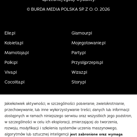
©
BURDA MEDIA POLSKA SP. Z O. O. 2026
Elle.pl
Glamour.pl
Kobieta.pl
Mojegotowanie.pl
Mamotoja.pl
Party.pl
Polki.pl
Przyslijprzepis.pl
Viva.pl
Wizaz.pl
Cocolita.pl
Story.pl
Jakiekolwiek aktywności, w szczególności: pobieranie, zwielokrotnianie,
przechowywanie, lub inne wykorzystywanie treści, danych lub informacji
dostępnych w ramach niniejszego serwisu oraz wszystkich jego podstron,
w szczególności w celu ich eksploracji, zmierzającej do tworzenia,
rozwoju, modyfikacji i szkolenia systemów uczenia maszynowego,
algorytmów lub sztucznej inteligencji
jest zabronione oraz wymaga