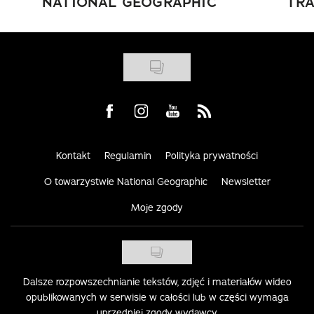
NATIONAL GEOGRAPHIC
TRA
Visit us on Facebook
Visit us on Instagram
Visit us on Youtube
Visit us on Rss
Kontakt
Regulamin
Polityka prywatności
O towarzystwie National Geographic
Newsletter
Moje zgody
Dalsze rozpowszechnianie tekstów, zdjęć i materiałów wideo
opublikowanych w serwisie w całości lub w części wymaga
uprzedniej zgody wydawcy.