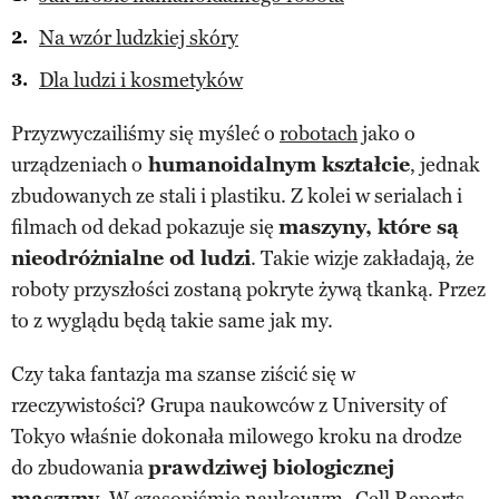
Na wzór ludzkiej skóry
Dla ludzi i kosmetyków
Przyzwyczailiśmy się myśleć o
robotach
jako o
urządzeniach o
humanoidalnym kształcie
, jednak
zbudowanych ze stali i plastiku. Z kolei w serialach i
filmach od dekad pokazuje się
maszyny, które są
nieodróżnialne od ludzi
. Takie wizje zakładają, że
roboty przyszłości zostaną pokryte żywą tkanką. Przez
to z wyglądu będą takie same jak my.
Czy taka fantazja ma szanse ziścić się w
rzeczywistości? Grupa naukowców z University of
Tokyo właśnie dokonała milowego kroku na drodze
do zbudowania
prawdziwej biologicznej
maszyny
. W czasopiśmie naukowym „Cell Reports