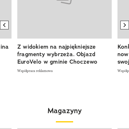
previous element
n
ina
Z widokiem na najpiękniejsze
Kon
fragmenty wybrzeża. Objazd
now
EuroVelo w gminie Choczewo
swoj
Współpraca reklamowa
Współp
Magazyny