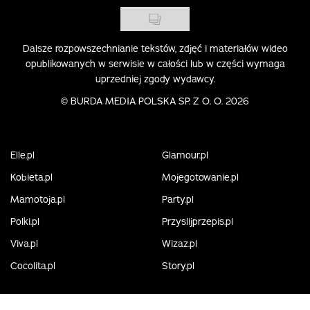
Dalsze rozpowszechnianie tekstów, zdjęć i materiałów wideo
opublikowanych w serwisie w całości lub w części wymaga
uprzedniej zgody wydawcy.
©
BURDA MEDIA POLSKA SP. Z O. O. 2026
Elle.pl
Glamour.pl
Kobieta.pl
Mojegotowanie.pl
Mamotoja.pl
Party.pl
Polki.pl
Przyslijprzepis.pl
Viva.pl
Wizaz.pl
Cocolita.pl
Story.pl