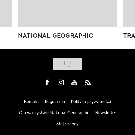
NATIONAL GEOGRAPHIC
TRA
Visit us on Facebook
Visit us on Instagram
Visit us on Youtube
Visit us on Rss
Kontakt
Regulamin
Polityka prywatności
O towarzystwie National Geographic
Newsletter
Moje zgody