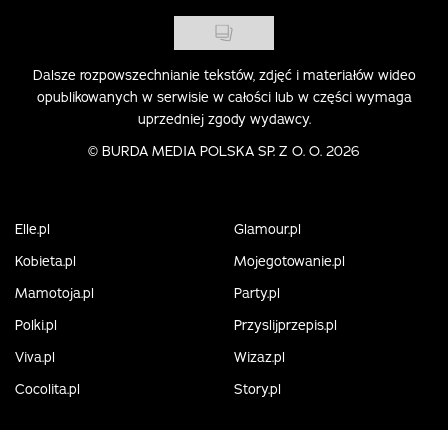
Dalsze rozpowszechnianie tekstów, zdjęć i materiałów wideo
opublikowanych w serwisie w całości lub w części wymaga
uprzedniej zgody wydawcy.
©
BURDA MEDIA POLSKA SP. Z O. O. 2026
Elle.pl
Glamour.pl
Kobieta.pl
Mojegotowanie.pl
Mamotoja.pl
Party.pl
Polki.pl
Przyslijprzepis.pl
Viva.pl
Wizaz.pl
Cocolita.pl
Story.pl