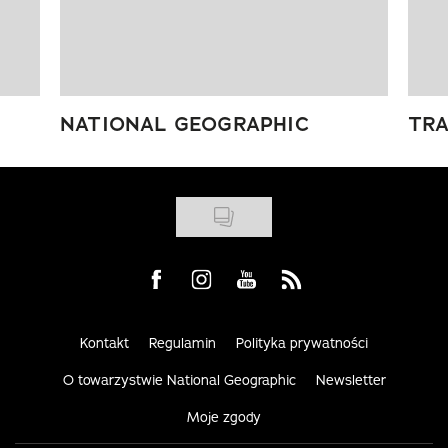
NATIONAL GEOGRAPHIC
TRA
Visit us on Facebook
Visit us on Instagram
Visit us on Youtube
Visit us on Rss
Kontakt
Regulamin
Polityka prywatności
O towarzystwie National Geographic
Newsletter
Moje zgody