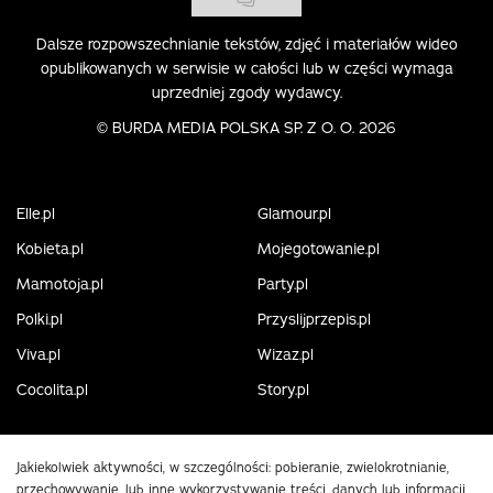
Dalsze rozpowszechnianie tekstów, zdjęć i materiałów wideo
opublikowanych w serwisie w całości lub w części wymaga
uprzedniej zgody wydawcy.
©
BURDA MEDIA POLSKA SP. Z O. O. 2026
Elle.pl
Glamour.pl
Kobieta.pl
Mojegotowanie.pl
Mamotoja.pl
Party.pl
Polki.pl
Przyslijprzepis.pl
Viva.pl
Wizaz.pl
Cocolita.pl
Story.pl
Jakiekolwiek aktywności, w szczególności: pobieranie, zwielokrotnianie,
przechowywanie, lub inne wykorzystywanie treści, danych lub informacji