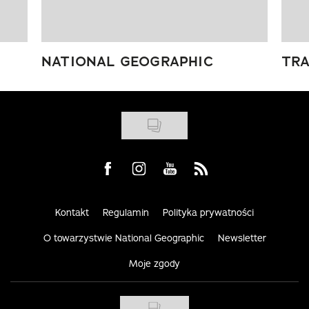
NATIONAL GEOGRAPHIC
TRA
Visit us on Facebook
Visit us on Instagram
Visit us on Youtube
Visit us on Rss
Kontakt
Regulamin
Polityka prywatności
O towarzystwie National Geographic
Newsletter
Moje zgody