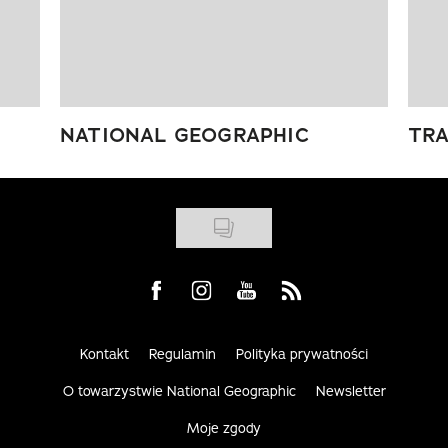
NATIONAL GEOGRAPHIC
TRA
Visit us on Facebook
Visit us on Instagram
Visit us on Youtube
Visit us on Rss
Kontakt
Regulamin
Polityka prywatności
O towarzystwie National Geographic
Newsletter
Moje zgody