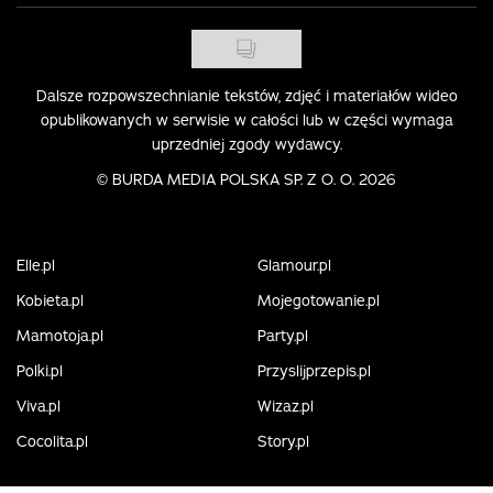
Dalsze rozpowszechnianie tekstów, zdjęć i materiałów wideo
opublikowanych w serwisie w całości lub w części wymaga
uprzedniej zgody wydawcy.
©
BURDA MEDIA POLSKA SP. Z O. O. 2026
Elle.pl
Glamour.pl
Kobieta.pl
Mojegotowanie.pl
Mamotoja.pl
Party.pl
Polki.pl
Przyslijprzepis.pl
Viva.pl
Wizaz.pl
Cocolita.pl
Story.pl