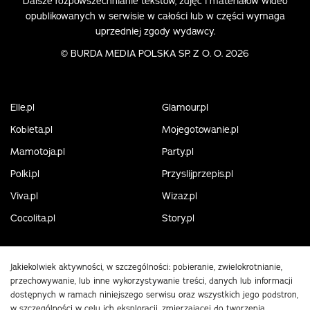
Dalsze rozpowszechnianie tekstów, zdjęć i materiałów wideo
opublikowanych w serwisie w całości lub w części wymaga
uprzedniej zgody wydawcy.
©
BURDA MEDIA POLSKA SP. Z O. O. 2026
Elle.pl
Glamour.pl
Kobieta.pl
Mojegotowanie.pl
Mamotoja.pl
Party.pl
Polki.pl
Przyslijprzepis.pl
Viva.pl
Wizaz.pl
Cocolita.pl
Story.pl
Jakiekolwiek aktywności, w szczególności: pobieranie, zwielokrotnianie,
przechowywanie, lub inne wykorzystywanie treści, danych lub informacji
dostępnych w ramach niniejszego serwisu oraz wszystkich jego podstron,
w szczególności w celu ich eksploracji, zmierzającej do tworzenia,