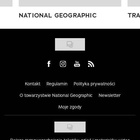
NATIONAL GEOGRAPHIC
TRA
Visit us on Facebook
Visit us on Instagram
Visit us on Youtube
Visit us on Rss
Kontakt
Regulamin
Polityka prywatności
O towarzystwie National Geographic
Newsletter
Moje zgody