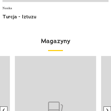
Nauka
Turcja - Iztuzu
Magazyny
Pokazywanie elementu 1 z 4
previous element
n