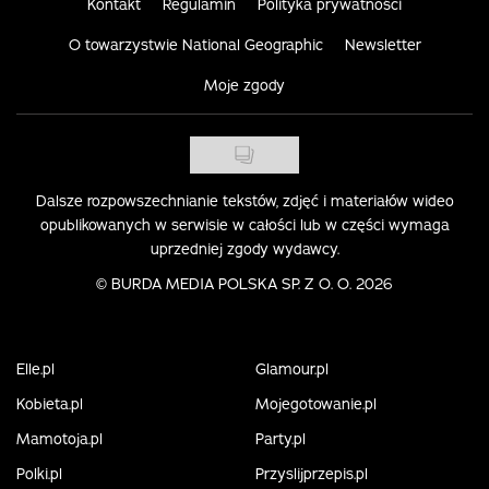
Kontakt
Regulamin
Polityka prywatności
O towarzystwie National Geographic
Newsletter
Moje zgody
Dalsze rozpowszechnianie tekstów, zdjęć i materiałów wideo
opublikowanych w serwisie w całości lub w części wymaga
uprzedniej zgody wydawcy.
©
BURDA MEDIA POLSKA SP. Z O. O. 2026
Elle.pl
Glamour.pl
Kobieta.pl
Mojegotowanie.pl
Mamotoja.pl
Party.pl
Polki.pl
Przyslijprzepis.pl