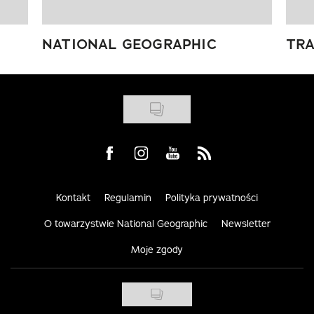
NATIONAL GEOGRAPHIC
TRA
Visit us on Facebook
Visit us on Instagram
Visit us on Youtube
Visit us on Rss
Kontakt
Regulamin
Polityka prywatności
O towarzystwie National Geographic
Newsletter
Moje zgody