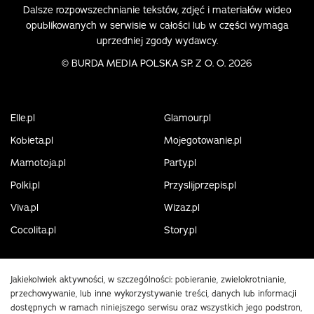
Dalsze rozpowszechnianie tekstów, zdjęć i materiałów wideo
opublikowanych w serwisie w całości lub w części wymaga
uprzedniej zgody wydawcy.
©
BURDA MEDIA POLSKA SP. Z O. O. 2026
Elle.pl
Glamour.pl
Kobieta.pl
Mojegotowanie.pl
Mamotoja.pl
Party.pl
Polki.pl
Przyslijprzepis.pl
Viva.pl
Wizaz.pl
Cocolita.pl
Story.pl
Jakiekolwiek aktywności, w szczególności: pobieranie, zwielokrotnianie,
przechowywanie, lub inne wykorzystywanie treści, danych lub informacji
dostępnych w ramach niniejszego serwisu oraz wszystkich jego podstron,