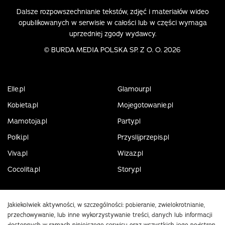
Dalsze rozpowszechnianie tekstów, zdjęć i materiałów wideo
opublikowanych w serwisie w całości lub w części wymaga
uprzedniej zgody wydawcy.
©
BURDA MEDIA POLSKA SP. Z O. O. 2026
Elle.pl
Glamour.pl
Kobieta.pl
Mojegotowanie.pl
Mamotoja.pl
Party.pl
Polki.pl
Przyslijprzepis.pl
Viva.pl
Wizaz.pl
Cocolita.pl
Story.pl
Jakiekolwiek aktywności, w szczególności: pobieranie, zwielokrotnianie,
przechowywanie, lub inne wykorzystywanie treści, danych lub informacji
dostępnych w ramach niniejszego serwisu oraz wszystkich jego podstron,