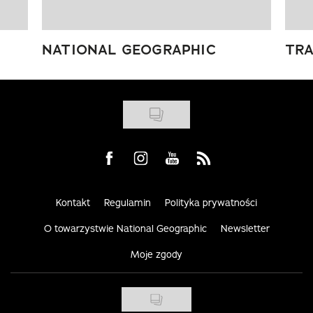
NATIONAL GEOGRAPHIC
TRA
Visit us on Facebook
Visit us on Instagram
Visit us on Youtube
Visit us on Rss
Kontakt
Regulamin
Polityka prywatności
O towarzystwie National Geographic
Newsletter
Moje zgody