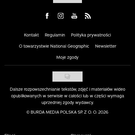
Visit us on Facebook
Visit us on Instagram
Visit us on Youtube
Visit us on Rss
Kontakt
Regulamin
Polityka prywatności
O towarzystwie National Geographic
Newsletter
Moje zgody
Dalsze rozpowszechnianie tekstów, zdjęć i materiałów wideo
opublikowanych w serwisie w całości lub w części wymaga
uprzedniej zgody wydawcy.
©
BURDA MEDIA POLSKA SP. Z O. O. 2026