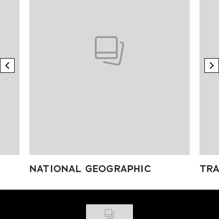
previous element
n
NATIONAL GEOGRAPHIC
TRA