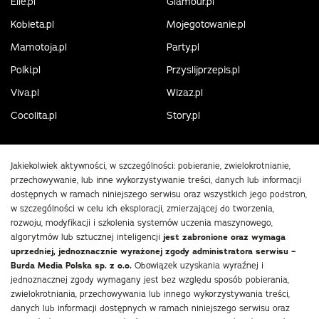
Elle.pl
Glamour.pl
Kobieta.pl
Mojegotowanie.pl
Mamotoja.pl
Party.pl
Polki.pl
Przyslijprzepis.pl
Viva.pl
Wizaz.pl
Cocolita.pl
Story.pl
Jakiekolwiek aktywności, w szczególności: pobieranie, zwielokrotnianie,
przechowywanie, lub inne wykorzystywanie treści, danych lub informacji
dostępnych w ramach niniejszego serwisu oraz wszystkich jego podstron,
w szczególności w celu ich eksploracji, zmierzającej do tworzenia,
rozwoju, modyfikacji i szkolenia systemów uczenia maszynowego,
algorytmów lub sztucznej inteligencji
jest zabronione oraz wymaga
uprzedniej, jednoznacznie wyrażonej zgody administratora serwisu –
Burda Media Polska sp. z o.o.
Obowiązek uzyskania wyraźnej i
jednoznacznej zgody wymagany jest bez względu sposób pobierania,
zwielokrotniania, przechowywania lub innego wykorzystywania treści,
danych lub informacji dostępnych w ramach niniejszego serwisu oraz