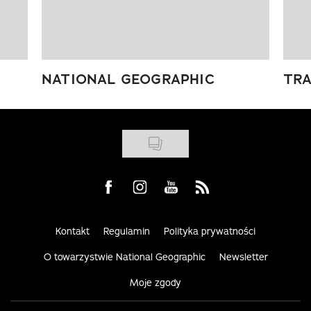
NATIONAL GEOGRAPHIC
TRA
Visit us on Facebook
Visit us on Instagram
Visit us on Youtube
Visit us on Rss
Kontakt
Regulamin
Polityka prywatności
O towarzystwie National Geographic
Newsletter
Moje zgody