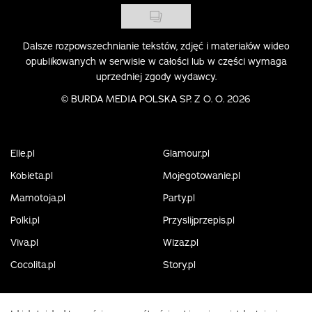
Dalsze rozpowszechnianie tekstów, zdjęć i materiałów wideo
opublikowanych w serwisie w całości lub w części wymaga
uprzedniej zgody wydawcy.
©
BURDA MEDIA POLSKA SP. Z O. O. 2026
Elle.pl
Glamour.pl
Kobieta.pl
Mojegotowanie.pl
Mamotoja.pl
Party.pl
Polki.pl
Przyslijprzepis.pl
Viva.pl
Wizaz.pl
Cocolita.pl
Story.pl