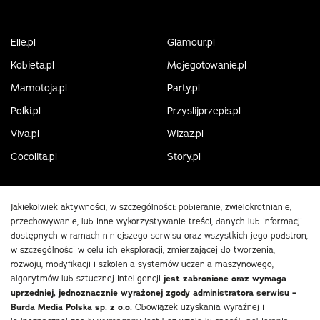
Elle.pl
Glamour.pl
Kobieta.pl
Mojegotowanie.pl
Mamotoja.pl
Party.pl
Polki.pl
Przyslijprzepis.pl
Viva.pl
Wizaz.pl
Cocolita.pl
Story.pl
Jakiekolwiek aktywności, w szczególności: pobieranie, zwielokrotnianie,
przechowywanie, lub inne wykorzystywanie treści, danych lub informacji
dostępnych w ramach niniejszego serwisu oraz wszystkich jego podstron,
w szczególności w celu ich eksploracji, zmierzającej do tworzenia,
rozwoju, modyfikacji i szkolenia systemów uczenia maszynowego,
algorytmów lub sztucznej inteligencji
jest zabronione oraz wymaga
uprzedniej, jednoznacznie wyrażonej zgody administratora serwisu –
Burda Media Polska sp. z o.o.
Obowiązek uzyskania wyraźnej i