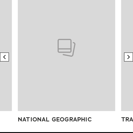
previous element
n
NATIONAL GEOGRAPHIC
TRA