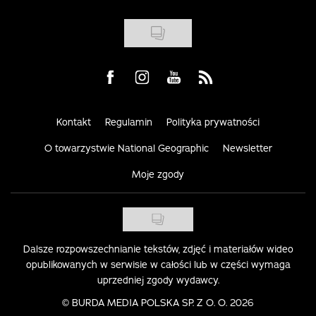
Visit us on Facebook
Visit us on Instagram
Visit us on Youtube
Visit us on Rss
Kontakt
Regulamin
Polityka prywatności
O towarzystwie National Geographic
Newsletter
Moje zgody
Dalsze rozpowszechnianie tekstów, zdjęć i materiałów wideo
opublikowanych w serwisie w całości lub w części wymaga
uprzedniej zgody wydawcy.
©
BURDA MEDIA POLSKA SP. Z O. O. 2026