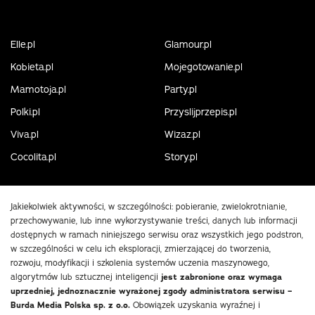
Elle.pl
Glamour.pl
Kobieta.pl
Mojegotowanie.pl
Mamotoja.pl
Party.pl
Polki.pl
Przyslijprzepis.pl
Viva.pl
Wizaz.pl
Cocolita.pl
Story.pl
Jakiekolwiek aktywności, w szczególności: pobieranie, zwielokrotnianie,
przechowywanie, lub inne wykorzystywanie treści, danych lub informacji
dostępnych w ramach niniejszego serwisu oraz wszystkich jego podstron,
w szczególności w celu ich eksploracji, zmierzającej do tworzenia,
rozwoju, modyfikacji i szkolenia systemów uczenia maszynowego,
algorytmów lub sztucznej inteligencji
jest zabronione oraz wymaga
uprzedniej, jednoznacznie wyrażonej zgody administratora serwisu –
Burda Media Polska sp. z o.o.
Obowiązek uzyskania wyraźnej i