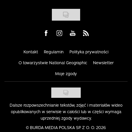
Visit us on Facebook
Visit us on Instagram
Visit us on Youtube
Visit us on Rss
Kontakt
Regulamin
Polityka prywatności
O towarzystwie National Geographic
Newsletter
Moje zgody
Dalsze rozpowszechnianie tekstów, zdjęć i materiałów wideo
opublikowanych w serwisie w całości lub w części wymaga
uprzedniej zgody wydawcy.
©
BURDA MEDIA POLSKA SP. Z O. O. 2026