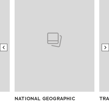
previous element
n
NATIONAL GEOGRAPHIC
TRA