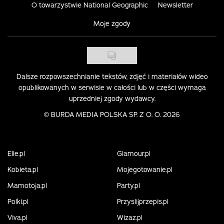
O towarzystwie National Geographic
Newsletter
Moje zgody
Dalsze rozpowszechnianie tekstów, zdjęć i materiałów wideo
opublikowanych w serwisie w całości lub w części wymaga
uprzedniej zgody wydawcy.
©
BURDA MEDIA POLSKA SP. Z O. O. 2026
Elle.pl
Glamour.pl
Kobieta.pl
Mojegotowanie.pl
Mamotoja.pl
Party.pl
Polki.pl
Przyslijprzepis.pl
Viva.pl
Wizaz.pl