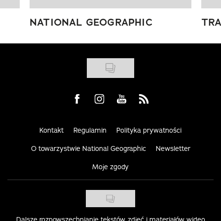
NATIONAL GEOGRAPHIC
TRA
Visit us on Facebook
Visit us on Instagram
Visit us on Youtube
Visit us on Rss
Kontakt
Regulamin
Polityka prywatności
O towarzystwie National Geographic
Newsletter
Moje zgody
Dalsze rozpowszechnianie tekstów, zdjęć i materiałów wideo