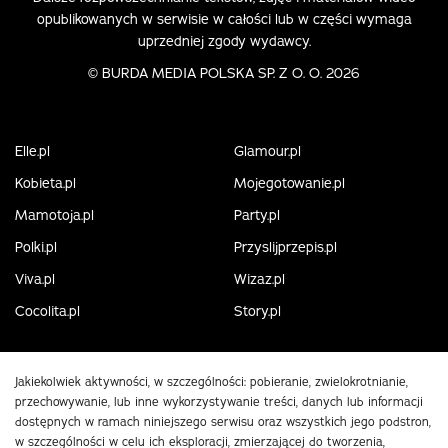
opublikowanych w serwisie w całości lub w części wymaga
uprzedniej zgody wydawcy.
©
BURDA MEDIA POLSKA SP. Z O. O. 2026
Elle.pl
Glamour.pl
Kobieta.pl
Mojegotowanie.pl
Mamotoja.pl
Party.pl
Polki.pl
Przyslijprzepis.pl
Viva.pl
Wizaz.pl
Cocolita.pl
Story.pl
Jakiekolwiek aktywności, w szczególności: pobieranie, zwielokrotnianie,
przechowywanie, lub inne wykorzystywanie treści, danych lub informacji
dostępnych w ramach niniejszego serwisu oraz wszystkich jego podstron,
w szczególności w celu ich eksploracji, zmierzającej do tworzenia,