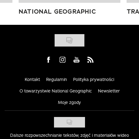
NATIONAL GEOGRAPHIC
TRA
Visit us on Facebook
Visit us on Instagram
Visit us on Youtube
Visit us on Rss
Kontakt
Regulamin
Polityka prywatności
O towarzystwie National Geographic
Newsletter
Moje zgody
Dalsze rozpowszechnianie tekstów, zdjęć i materiałów wideo