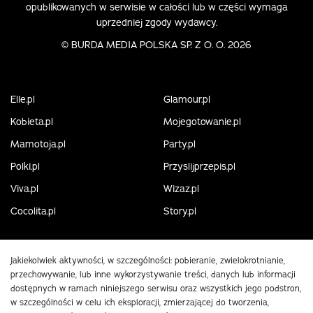
opublikowanych w serwisie w całości lub w części wymaga
uprzedniej zgody wydawcy.
©
BURDA MEDIA POLSKA SP. Z O. O. 2026
Elle.pl
Glamour.pl
Kobieta.pl
Mojegotowanie.pl
Mamotoja.pl
Party.pl
Polki.pl
Przyslijprzepis.pl
Viva.pl
Wizaz.pl
Cocolita.pl
Story.pl
Jakiekolwiek aktywności, w szczególności: pobieranie, zwielokrotnianie,
przechowywanie, lub inne wykorzystywanie treści, danych lub informacji
dostępnych w ramach niniejszego serwisu oraz wszystkich jego podstron,
w szczególności w celu ich eksploracji, zmierzającej do tworzenia,