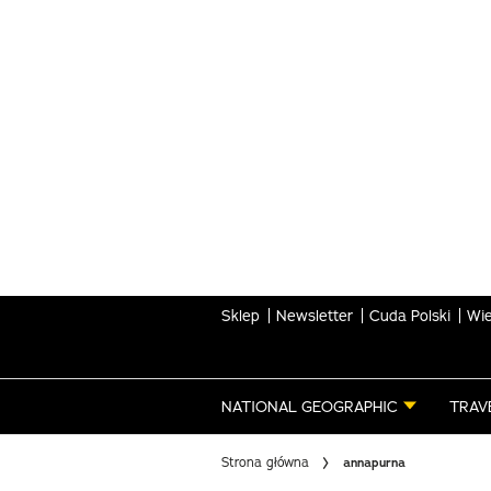
Skip
to
main
content
Sklep
Newsletter
Cuda Polski
Wie
NATIONAL GEOGRAPHIC
TRAV
Strona główna
annapurna