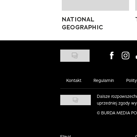
NATIONAL
GEOGRAPHIC
Visit us on
Visit 
Kontakt
Regulamin
Polit
Dalsze rozpowszechn
uprzedniej zgody w
©
BURDA MEDIA POLS
Elle.pl