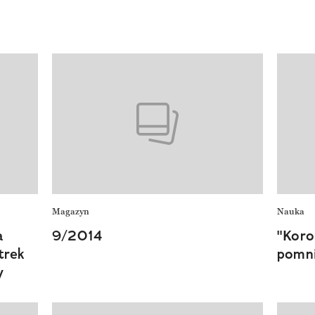
Magazyn
Nauka
a
9/2014
"Koro
trek
pomn
y