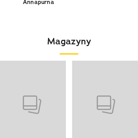
Annapurna
Magazyny
 4 z 4