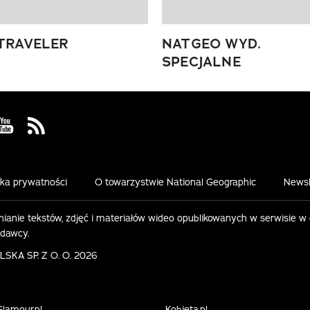
TRAVELER
NATGEO WYD.
SPECJALNE
 Facebook
us on Instagram
Visit us on Youtube
Visit us on Rss
yka prywatności
O towarzystwie National Geographic
Newsl
ianie tekstów, zdjęć i materiałów wideo opublikowanych w serwisie w
ydawcy.
KA SP. Z O. O. 2026
Glamour.pl
Kobieta.pl