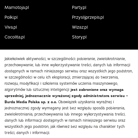
Mamotoja.pl
Party.pl
Polki.pl
Przyslijprzepis.pl
Viva.pl
Wizaz.pl
Cocolita.pl
Story.pl
Jakiekolwiek aktywności, w szczególności: pobieranie, zwielokrotnianie,
przechowywanie, lub inne wykorzystywanie treści, danych lub informacji
dostępnych w ramach niniejszego serwisu oraz wszystkich jego podstron,
w szczególności w celu ich eksploracji, zmierzającej do tworzenia,
rozwoju, modyfikacji i szkolenia systemów uczenia maszynowego,
algorytmów lub sztucznej inteligencji
jest zabronione oraz wymaga
uprzedniej, jednoznacznie wyrażonej zgody administratora serwisu –
Burda Media Polska sp. z o.o.
Obowiązek uzyskania wyraźnej i
jednoznacznej zgody wymagany jest bez względu sposób pobierania,
zwielokrotniania, przechowywania lub innego wykorzystywania treści,
danych lub informacji dostępnych w ramach niniejszego serwisu oraz
wszystkich jego podstron, jak również bez względu na charakter tych
treści, danych i informacji.