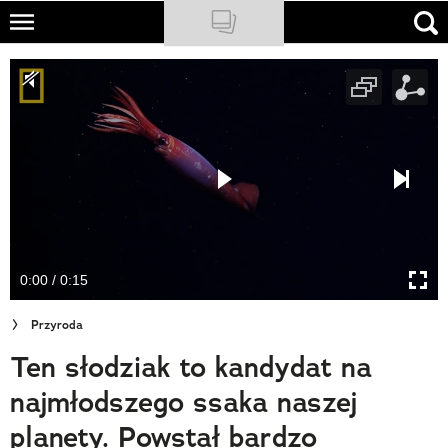
Skip
to
NATIONAL GEOGRAPHIC
main
content
TRAVELER
PODCASTY
Sklep
Newsletter
0:00 / 0:15
Cuda Polski
Przyroda
Wielki Konkurs Fotograficzny
Ten słodziak to kandydat na
Trendbook Podróżniczy
najmłodszego ssaka naszej
Polecane
planety. Powstał bardzo