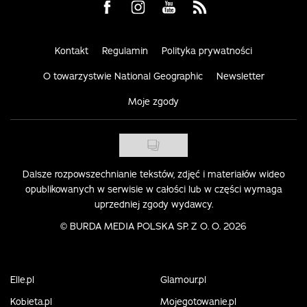
Visit us on Facebook
Visit us on Instagram
Visit us on Youtube
Visit us on Rss
Kontakt
Regulamin
Polityka prywatności
O towarzystwie National Geographic
Newsletter
Moje zgody
Dalsze rozpowszechnianie tekstów, zdjęć i materiałów wideo
opublikowanych w serwisie w całości lub w części wymaga
uprzedniej zgody wydawcy.
©
BURDA MEDIA POLSKA SP. Z O. O. 2026
Elle.pl
Glamour.pl
Kobieta.pl
Mojegotowanie.pl