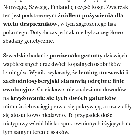
Norwegię
, Szwecję, Finlandię i część Rosji. Zwierzak
ten jest podstawowym
źródłem pożywienia dla
wielu drapieżników
, w tym zagrożonego
lisa
polarnego. Dotychczas jednak nie był szczegółowo
zbadany genetycznie.
Szwedzkie badanie
porównało genomy
dziewięciu
współczesnych oraz dwóch kopalnych osobników
lemingów. Wyniki wykazały, że
leming norweski i
zachodniosyberyjski stanowią odrębne linie
ewolucyjne
. Co ciekawe, nie znaleziono dowodów
na
krzyżowanie się tych dwóch gatunków
,
mimo że ich zasięgi prawie się pokrywają, a rozdzieliły
się stosunkowo niedawno. To przypadek dość
nietypowy wśród blisko spokrewnionych i żyjących na
tym samym terenie
ssaków
.