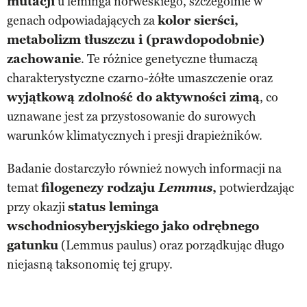
mutacji
u leminga norweskiego, szczególnie w
genach odpowiadających za
kolor sierści,
metabolizm tłuszczu i (prawdopodobnie)
zachowanie
. Te różnice genetyczne tłumaczą
charakterystyczne czarno-żółte umaszczenie oraz
wyjątkową zdolność do aktywności zimą
, co
uznawane jest za przystosowanie do surowych
warunków klimatycznych i presji drapieżników.
Badanie dostarczyło również nowych informacji na
temat
filogenezy rodzaju
Lemmus
,
potwierdzając
przy okazji
status leminga
wschodniosyberyjskiego jako odrębnego
gatunku
(Lemmus paulus) oraz porządkując długo
niejasną taksonomię tej grupy.