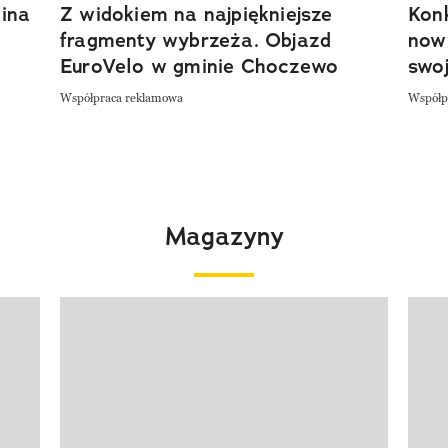
ina
Z widokiem na najpiękniejsze
Kon
fragmenty wybrzeża. Objazd
now
EuroVelo w gminie Choczewo
swoj
Współpraca reklamowa
Współp
Magazyny
Pokazywanie elementu 1 z 4