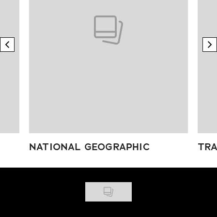
previous element
n
NATIONAL GEOGRAPHIC
TRA