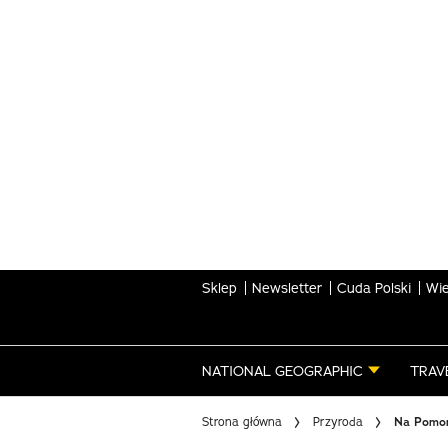
Skip
to
main
content
Sklep
Newsletter
Cuda Polski
Wie
NATIONAL GEOGRAPHIC
TRAV
Strona główna
Przyroda
Na Pomor