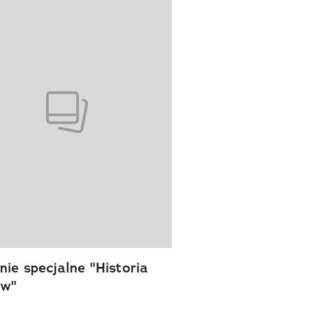
ie specjalne "Historia
ów"