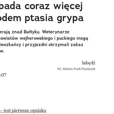
ada coraz więcej
odem ptasia grypa
erają znad Bałtyku. Weterynarze
 powiatów wejherowskiego i puckiego mogą
ieszkańcy i przyjezdni otrzymali zakaz
ów.
fot. Miasto Puck/Facebook
:07
– jest pierwsze ognisko