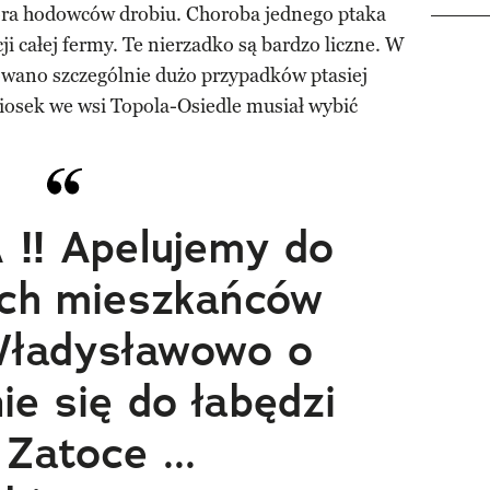
ra hodowców drobiu. Choroba jednego ptaka
cji całej fermy. Te nierzadko są bardzo liczne. W
wano szczególnie dużo przypadków ptasiej
niosek we wsi Topola-Osiedle musiał wybić
‼ Apelujemy do
ich mieszkańców
ładysławowo o
nie się do łabędzi
 Zatoce ...