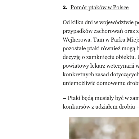
Pomór ptaków w Polsce
Od kilku dni w województwie p
przypadków zachorowań oraz zg
Wejherowa. Tam w Parku Miejsk
pozostałe ptaki również mogą 
decyzję o zamknięciu obiektu.
powiatowy lekarz weterynarii 
konkretnych zasad dotyczącyc
uniemożliwić domowemu drobio
– Ptaki będą musiały być w zam
konkursów z udziałem drobiu 