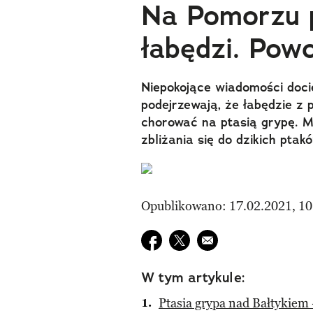
Na Pomorzu p
łabędzi. Pow
Niepokojące wiadomości doci
podejrzewają, że łabędzie z
chorować na ptasią grypę. M
zbliżania się do dzikich ptak
Opublikowano: 17.02.2021, 10
Udostępnij na facebook
Udostępnij na twitter
E-mail do przyjaciela
W tym artykule:
Ptasia grypa nad Bałtykiem 