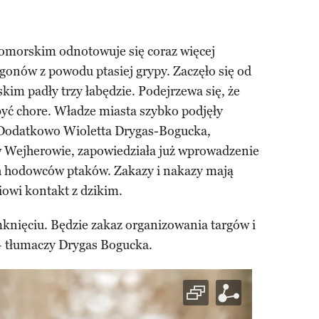
omorskim odnotowuje się coraz więcej
onów z powodu ptasiej grypy. Zaczęło się od
im padły trzy łabędzie. Podejrzewa się, że
być chore. Władze miasta szybko podjęły
 Dodatkowo Wioletta Drygas-Bogucka,
w Wejherowie, zapowiedziała już wprowadzenie
h hodowców ptaków. Zakazy i nakazy mają
wi kontakt z dzikim.
knięciu. Będzie zakaz organizowania targów i
– tłumaczy Drygas Bogucka.