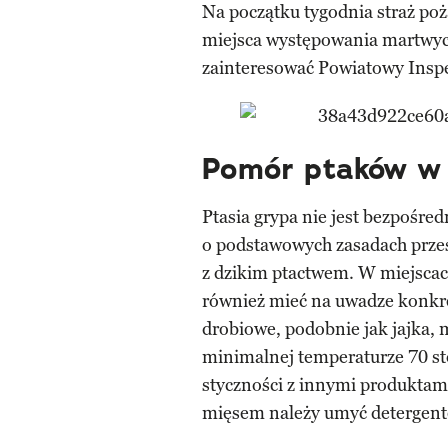
Na początku tygodnia straż poża
miejsca występowania martwych
zainteresować Powiatowy Inspe
Pomór ptaków w 
Ptasia grypa nie jest bezpośre
o podstawowych zasadach przes
z dzikim ptactwem. W miejscac
również mieć na uwadze konkr
drobiowe, podobnie jak jajka,
minimalnej temperaturze 70 st
styczności z innymi produktami
mięsem należy umyć detergen