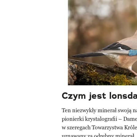
Czym jest lonsda
Ten niezwykły minerał swoją n
pionierki krystalografii – Dam
w szeregach Towarzystwa Króle
uznawany za odrębny minerał, 