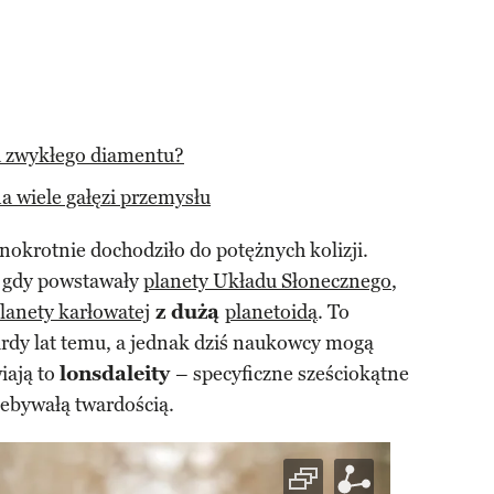
od zwykłego diamentu?
a wiele gałęzi przemysłu
nokrotnie dochodziło do potężnych kolizji.
, gdy powstawały
planety Układu Słonecznego
,
lanety karłowatej
z dużą
planetoidą
. To
ardy lat temu, a jednak dziś naukowcy mogą
iają to
lonsdaleity
– specyficzne sześciokątne
niebywałą twardością.