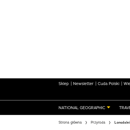
Skip
to
main
content
Sklep
Newsletter
Cuda Polski
Wie
NATIONAL GEOGRAPHIC
TRAV
Strona główna
Przyroda
Lonsdalei