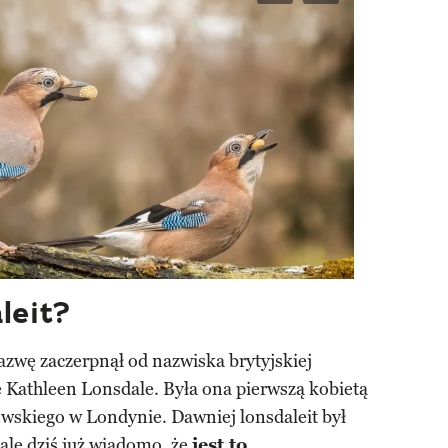
leit?
azwę zaczerpnął od nazwiska brytyjskiej
e Kathleen Lonsdale. Była ona pierwszą kobietą
wskiego w Londynie. Dawniej lonsdaleit był
ale dziś już wiadomo, że
jest to