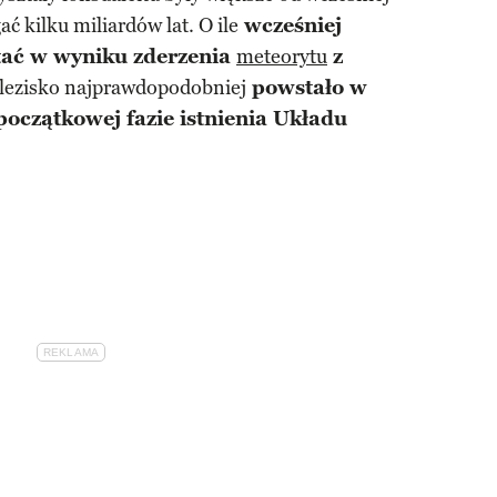
ć kilku miliardów lat. O ile
wcześniej
tać w wyniku zderzenia
meteorytu
z
lezisko najprawdopodobniej
powstało w
początkowej fazie istnienia Układu