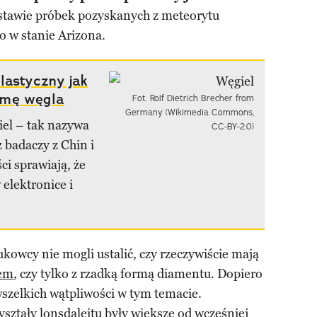
tawie próbek pozyskanych z meteorytu
 w stanie Arizona.
lastyczny jak
rmę węgla
Fot. Rolf Dietrich Brecher from
Germany (Wikimedia Commons,
el – tak nazywa
CC-BY-2.0)
 badaczy z Chin i
ci sprawiają, że
elektronice i
ukowcy nie mogli ustalić, czy rzeczywiście mają
em
, czy tylko z rzadką formą diamentu. Dopiero
szelkich wątpliwości w tym temacie.
yształy lonsdaleitu były większe od wcześniej