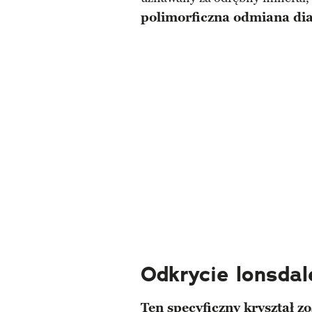
polimorficzna odmiana dia
Odkrycie lonsdal
Ten specyficzny kryształ z