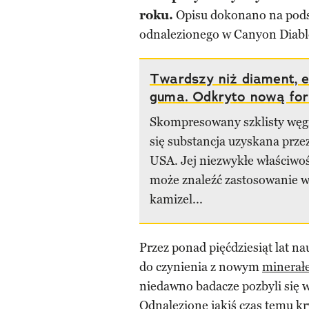
roku.
Opisu dokonano na pods
odnalezionego w Canyon Diablo
Twardszy niż diament, e
guma. Odkryto nową fo
Skompresowany szklisty węgi
się substancja uzyskana przez
USA. Jej niezwykłe właściwoś
może znaleźć zastosowanie w 
kamizel...
Przez ponad pięćdziesiąt lat na
do czynienia z nowym
minerał
niedawno badacze pozbyli się w
Odnalezione jakiś czas temu kr