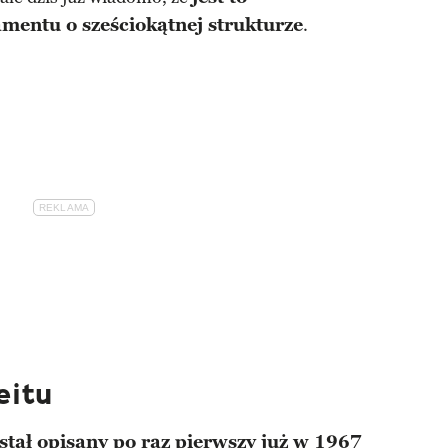
mentu o sześciokątnej strukturze
.
eitu
ostał opisany po raz pierwszy już w 1967