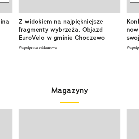
ina
Z widokiem na najpiękniejsze
Kon
fragmenty wybrzeża. Objazd
now
EuroVelo w gminie Choczewo
swoj
Współpraca reklamowa
Współp
Magazyny
Pokazywanie elementu 1 z 4