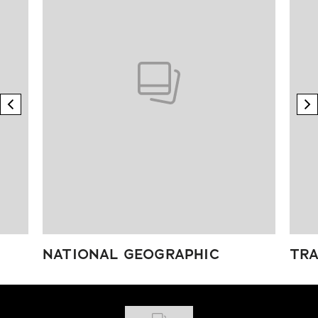
previous element
n
NATIONAL GEOGRAPHIC
TRA