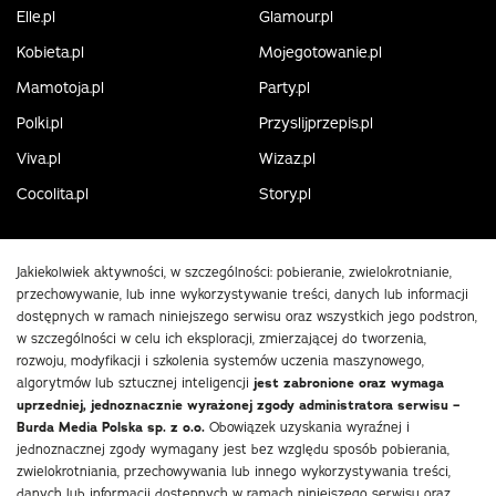
Elle.pl
Glamour.pl
Kobieta.pl
Mojegotowanie.pl
Mamotoja.pl
Party.pl
Polki.pl
Przyslijprzepis.pl
Viva.pl
Wizaz.pl
Cocolita.pl
Story.pl
Jakiekolwiek aktywności, w szczególności: pobieranie, zwielokrotnianie,
przechowywanie, lub inne wykorzystywanie treści, danych lub informacji
dostępnych w ramach niniejszego serwisu oraz wszystkich jego podstron,
w szczególności w celu ich eksploracji, zmierzającej do tworzenia,
rozwoju, modyfikacji i szkolenia systemów uczenia maszynowego,
algorytmów lub sztucznej inteligencji
jest zabronione oraz wymaga
uprzedniej, jednoznacznie wyrażonej zgody administratora serwisu –
Burda Media Polska sp. z o.o.
Obowiązek uzyskania wyraźnej i
jednoznacznej zgody wymagany jest bez względu sposób pobierania,
zwielokrotniania, przechowywania lub innego wykorzystywania treści,
danych lub informacji dostępnych w ramach niniejszego serwisu oraz