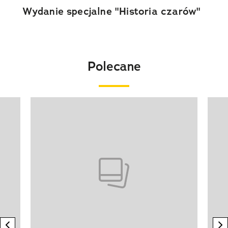
Wydanie specjalne "Historia czarów"
Polecane
Pokazywanie elementu 1 z 20
previous element
n