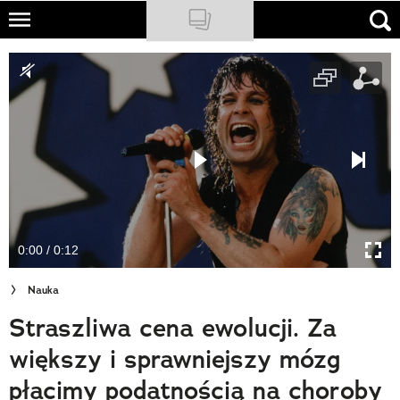
Skip
to
NATIONAL GEOGRAPHIC
main
content
TRAVELER
PODCASTY
Sklep
Newsletter
0:00 / 0:12
Cuda Polski
Nauka
Wielki Konkurs Fotograficzny
Straszliwa cena ewolucji. Za
Trendbook Podróżniczy
większy i sprawniejszy mózg
Polecane
płacimy podatnością na choroby