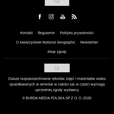
Visit us on Facebook
Visit us on Instagram
Visit us on Youtube
Visit us on Rss
Kontakt
Regulamin
Polityka prywatności
O towarzystwie National Geographic
Newsletter
Moje zgody
Dalsze rozpowszechnianie tekstów, zdjęć i materiałów wideo
opublikowanych w serwisie w całości lub w części wymaga
uprzedniej zgody wydawcy.
©
BURDA MEDIA POLSKA SP. Z O. O. 2026