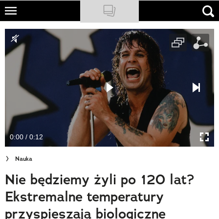
Skip
to
NATIONAL GEOGRAPHIC
main
content
TRAVELER
PODCASTY
Sklep
Newsletter
0:00 / 0:12
Cuda Polski
Nauka
Wielki Konkurs Fotograficzny
Nie będziemy żyli po 120 lat?
Trendbook Podróżniczy
Ekstremalne temperatury
Polecane
przyspieszają biologiczne