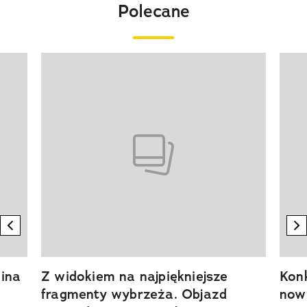
Polecane
Pokazywanie elementu 1 z 20
previous element
n
ina
Z widokiem na najpiękniejsze
Kon
fragmenty wybrzeża. Objazd
now