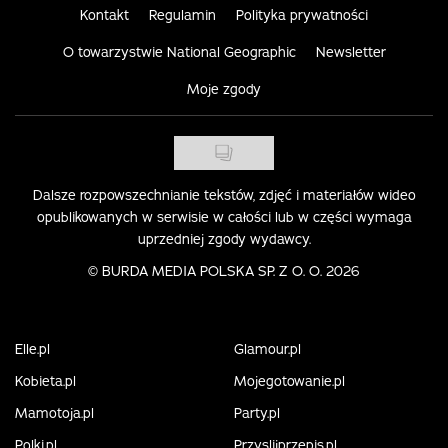
Kontakt
Regulamin
Polityka prywatności
O towarzystwie National Geographic
Newsletter
Moje zgody
Dalsze rozpowszechnianie tekstów, zdjęć i materiałów wideo
opublikowanych w serwisie w całości lub w części wymaga
uprzedniej zgody wydawcy.
©
BURDA MEDIA POLSKA SP. Z O. O. 2026
Elle.pl
Glamour.pl
Kobieta.pl
Mojegotowanie.pl
Mamotoja.pl
Party.pl
Polki.pl
Przyslijprzepis.pl