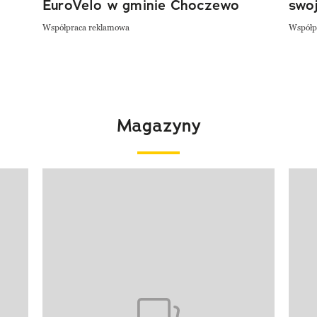
EuroVelo w gminie Choczewo
swoj
Współpraca reklamowa
Współp
Magazyny
Pokazywanie elementu 1 z 4