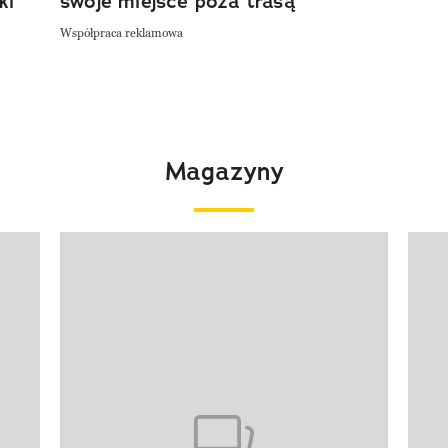
ki
swoje miejsce poza trasą
Współpraca reklamowa
Magazyny
Pokazywanie elementu 1 z 4