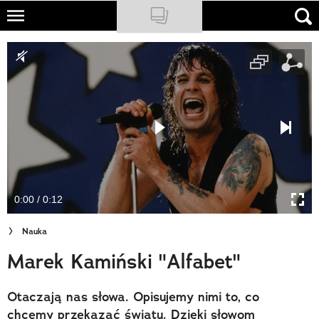
Skip
to
NATIONAL GEOGRAPHIC
main
content
TRAVELER
PODCASTY
Sklep
Newsletter
0:00 / 0:12
Cuda Polski
Nauka
Wielki Konkurs Fotograficzny
Marek Kamiński "Alfabet"
Trendbook Podróżniczy
Otaczają nas słowa. Opisujemy nimi to, co
Polecane
chcemy przekazać światu. Dzięki słowom