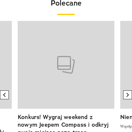
Polecane
Pokazywanie elementu 1 z 20
previous element
n
Konkurs! Wygraj weekend z
Niem
nowym Jeepem Compass i odkryj
Współp