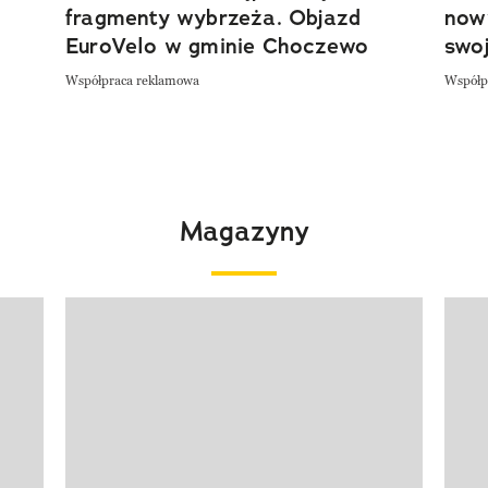
fragmenty wybrzeża. Objazd
now
EuroVelo w gminie Choczewo
swoj
Współpraca reklamowa
Współp
Magazyny
Pokazywanie elementu 1 z 4