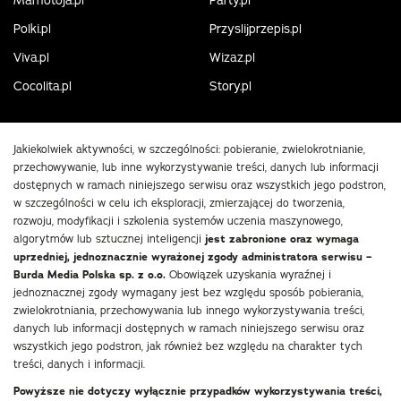
Mamotoja.pl
Party.pl
Polki.pl
Przyslijprzepis.pl
Viva.pl
Wizaz.pl
Cocolita.pl
Story.pl
Jakiekolwiek aktywności, w szczególności: pobieranie, zwielokrotnianie,
przechowywanie, lub inne wykorzystywanie treści, danych lub informacji
dostępnych w ramach niniejszego serwisu oraz wszystkich jego podstron,
w szczególności w celu ich eksploracji, zmierzającej do tworzenia,
rozwoju, modyfikacji i szkolenia systemów uczenia maszynowego,
algorytmów lub sztucznej inteligencji
jest zabronione oraz wymaga
uprzedniej, jednoznacznie wyrażonej zgody administratora serwisu –
Burda Media Polska sp. z o.o.
Obowiązek uzyskania wyraźnej i
jednoznacznej zgody wymagany jest bez względu sposób pobierania,
zwielokrotniania, przechowywania lub innego wykorzystywania treści,
danych lub informacji dostępnych w ramach niniejszego serwisu oraz
wszystkich jego podstron, jak również bez względu na charakter tych
treści, danych i informacji.
Powyższe nie dotyczy wyłącznie przypadków wykorzystywania treści,