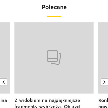
Polecane
Pokazywanie elementu 1 z 20
previous element
n
ina
Z widokiem na najpiękniejsze
Kon
fragmenty wybrzeża. Objazd
now