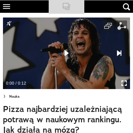
Skip
to
NATIONAL GEOGRAPHIC
main
content
TRAVELER
PODCASTY
Sklep
Newsletter
0:00 / 0:12
Cuda Polski
Nauka
Wielki Konkurs Fotograficzny
Pizza najbardziej uzależniającą
Trendbook Podróżniczy
potrawą w naukowym rankingu.
Polecane
Jak działa na mózg?