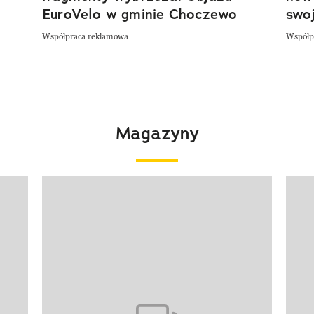
EuroVelo w gminie Choczewo
swoj
Współpraca reklamowa
Współp
Magazyny
Pokazywanie elementu 1 z 4