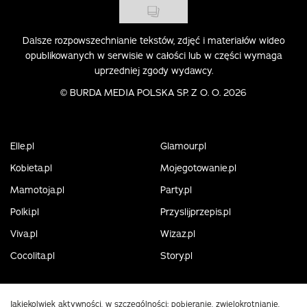
Dalsze rozpowszechnianie tekstów, zdjęć i materiałów wideo
opublikowanych w serwisie w całości lub w części wymaga
uprzedniej zgody wydawcy.
©
BURDA MEDIA POLSKA SP. Z O. O. 2026
Elle.pl
Glamour.pl
Kobieta.pl
Mojegotowanie.pl
Mamotoja.pl
Party.pl
Polki.pl
Przyslijprzepis.pl
Viva.pl
Wizaz.pl
Cocolita.pl
Story.pl
Jakiekolwiek aktywności, w szczególności: pobieranie, zwielokrotnianie,