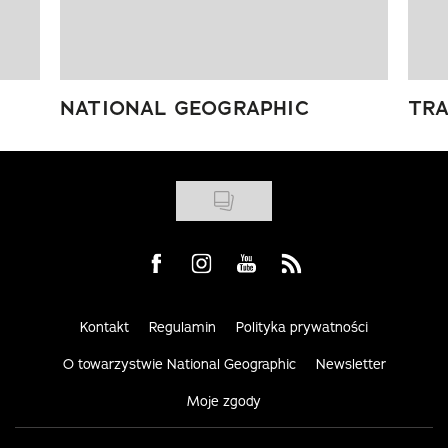
NATIONAL GEOGRAPHIC
TRA
Visit us on Facebook
Visit us on Instagram
Visit us on Youtube
Visit us on Rss
Kontakt
Regulamin
Polityka prywatności
O towarzystwie National Geographic
Newsletter
Moje zgody