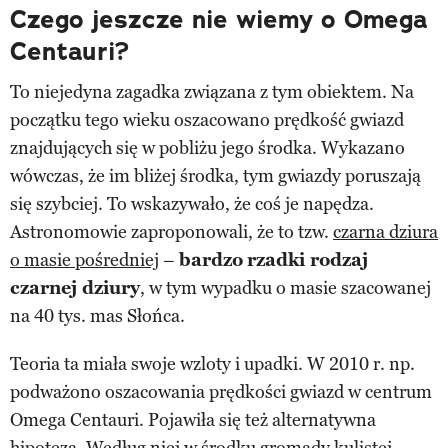
Czego jeszcze nie wiemy o Omega
Centauri?
To niejedyna zagadka związana z tym obiektem. Na
początku tego wieku oszacowano prędkość gwiazd
znajdujących się w pobliżu jego środka. Wykazano
wówczas, że im bliżej środka, tym gwiazdy poruszają
się szybciej. To wskazywało, że coś je napędza.
Astronomowie zaproponowali, że to tzw.
czarna dziura
o masie pośredniej
–
bardzo
rzadki rodzaj
czarnej dziury
, w tym wypadku o masie szacowanej
na 40 tys. mas Słońca.
Teoria ta miała swoje wzloty i upadki. W 2010 r. np.
podważono oszacowania prędkości gwiazd w centrum
Omega Centauri. Pojawiła się też alternatywna
hipoteza. Według niej w środku gromady kulistej