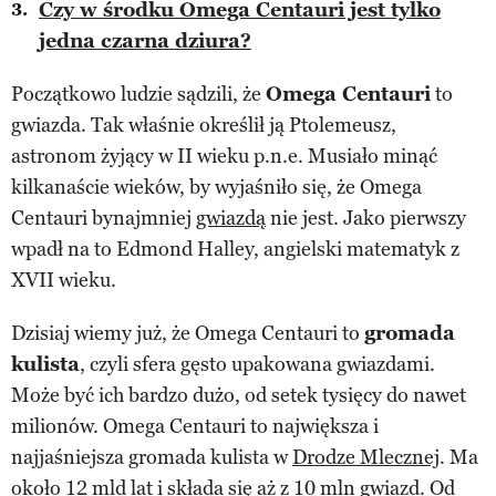
Czy w środku Omega Centauri jest tylko
jedna czarna dziura?
Początkowo ludzie sądzili, że
Omega Centauri
to
gwiazda. Tak właśnie określił ją Ptolemeusz,
astronom żyjący w II wieku p.n.e. Musiało minąć
kilkanaście wieków, by wyjaśniło się, że Omega
Centauri bynajmniej
gwiazdą
nie jest. Jako pierwszy
wpadł na to Edmond Halley, angielski matematyk z
XVII wieku.
Dzisiaj wiemy już, że Omega Centauri to
gromada
kulista
, czyli sfera gęsto upakowana gwiazdami.
Może być ich bardzo dużo, od setek tysięcy do nawet
milionów. Omega Centauri to największa i
najjaśniejsza gromada kulista w
Drodze Mlecznej
. Ma
około 12 mld lat i składa się aż z 10 mln gwiazd. Od