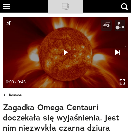
Skip
to
NATIONAL GEOGRAPHIC
main
content
TRAVELER
PODCASTY
Sklep
Newsletter
0:00 / 0:46
Cuda Polski
Kosmos
Wielki Konkurs Fotograficzny
Zagadka Omega Centauri
Trendbook Podróżniczy
doczekała się wyjaśnienia. Jest
Polecane
nim niezwykła czarna dziura