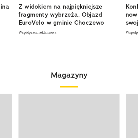
ina
Z widokiem na najpiękniejsze
Kon
fragmenty wybrzeża. Objazd
now
EuroVelo w gminie Choczewo
swoj
Współpraca reklamowa
Współp
Magazyny
Pokazywanie elementu 1 z 4