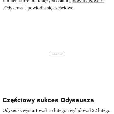
ramach której na Księżycu osiadł
lądownik Nova-C
„Odyseusz”
, powiodła się częściowo.
Częściowy sukces Odyseusza
Odyseusz wystartował 15 lutego i wylądował 22 lutego