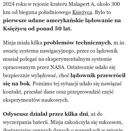
2024 roku w rejonie krateru Malapert A, około 300
km od bieguna południowego
Księżyca
. Było to
pierwsze udane amerykańskie lądowanie na
Księżycu od ponad 50 lat.
Misja miała kilka
problemów technicznych
, m.in.
awarię systemu nawigacyjnego, przez co lądownik
musiał polegać na eksperymentalnym systemie
opracowanym przez NASA. Ostatecznie udało się
bezpiecznie wylądować, choć
lądownik przewrócił
się na bok
. Pomimo tej sytuacji udało się nawiązać
kontakt, przesłać dane oraz przeprowadzić część
eksperymentów naukowych.
Odyseusz działał przez kilka dni
, aż do
wyczerpania baterii. Misja zakończyła się sukcesem,
dostarczając cennych danych o warunkach w rejonie