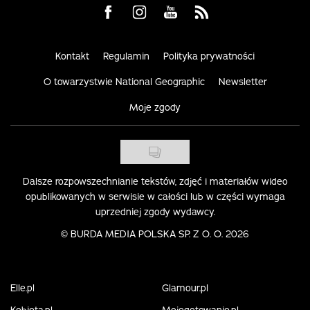
Visit us on Facebook
Visit us on Instagram
Visit us on Youtube
Visit us on Rss
Kontakt
Regulamin
Polityka prywatności
O towarzystwie National Geographic
Newsletter
Moje zgody
Dalsze rozpowszechnianie tekstów, zdjęć i materiałów wideo
opublikowanych w serwisie w całości lub w części wymaga
uprzedniej zgody wydawcy.
©
BURDA MEDIA POLSKA SP. Z O. O. 2026
Elle.pl
Glamour.pl
Kobieta.pl
Mojegotowanie.pl