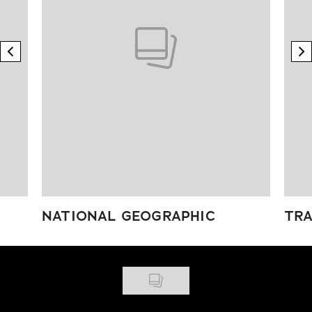
previous element
n
NATIONAL GEOGRAPHIC
TRA