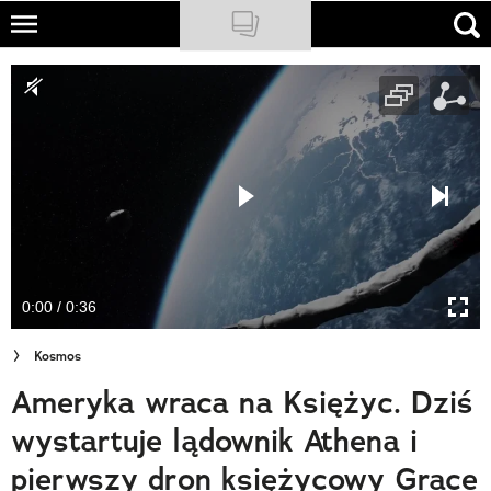
Skip
to
NATIONAL GEOGRAPHIC
main
content
TRAVELER
PODCASTY
Sklep
Newsletter
0:00 / 0:36
Cuda Polski
Kosmos
Wielki Konkurs Fotograficzny
Ameryka wraca na Księżyc. Dziś
Trendbook Podróżniczy
wystartuje lądownik Athena i
Polecane
pierwszy dron księżycowy Grace