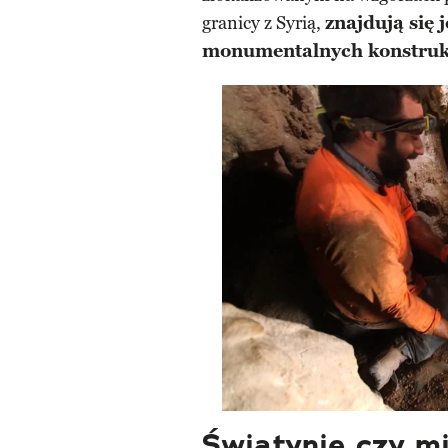
granicy z Syrią,
znajdują się 
monumentalnych konstrukc
Świątynie czy mi