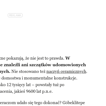
ne pokazują, że nie jest to prawda.
W
ie znaleźli ani szczątków udomowionych
nych.
Nie stosowano też
naczyń ceramicznych
.
ałe domostwa i monumentalne konstrukcje.
ko 12 tysięcy lat – powstały tuż po
cenia, jakieś 9600 lat p.n.e.
ieraczom udało się tego dokonać? Göbeklitepe