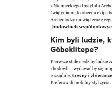
z Niemieckiego Instytutu Arch
świątyniami, to obecna ekipa ba
Archeolodzy mówią teraz z regu
„
budowlach wspólnotowy
Kim byli ludzie, 
Göbeklitepe?
Pierwsze stałe siedziby ludzie 
i hodowli – wydawać by się mogł
rozsądnie.
Łowcy i zbieracz
Preferowali mobilny styl życia.