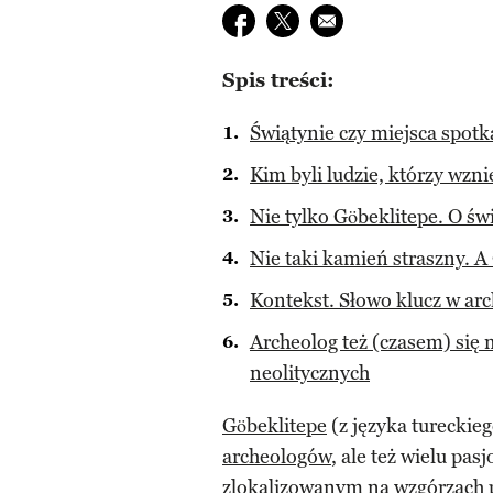
Udostępnij na facebook
Udostępnij na twitter
E-mail do przyjaciela
Spis treści:
Świątynie czy miejsca spot
Kim byli ludzie, którzy wzni
Nie tylko Göbeklitepe. O św
Nie taki kamień straszny. A
Kontekst. Słowo klucz w arc
Archeolog też (czasem) się 
neolitycznych
Göbeklitepe
(z języka tureckieg
archeologów
, ale też wielu pa
zlokalizowanym na wzgórzach