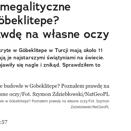
 megalityczne
beklitepe?
awdę na własne oczy
yte w Göbeklitepe w Turcji mają około 11
ają je najstarszymi świątyniami na świecie.
jawiły się nagle i znikąd. Sprawdziłem to
wle w Göbeklitepe? Poznałem prawdę na własne oczy/Fot. Szymon
Zdziebłowski/NatGeoPL
:57