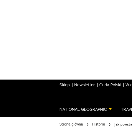
Skip
to
main
content
Sklep
Newsletter
Cuda Polski
Wie
NATIONAL GEOGRAPHIC
TRAV
Strona główna
Historia
Jak powst