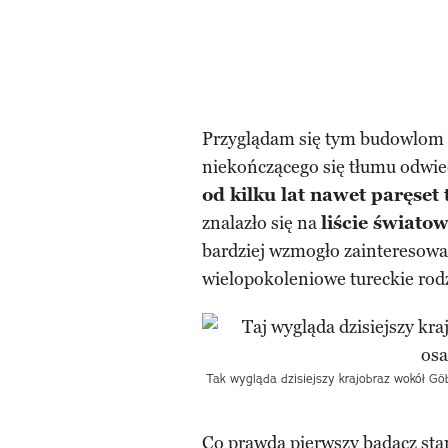
Przyglądam się tym budowlom z
niekończącego się tłumu odwie
od kilku lat nawet paręset 
znalazło się na
liście świat
bardziej wzmogło zainteresowan
wielopokoleniowe tureckie rod
Tak wygląda dzisiejszy krajobraz wokół Göb
Co prawda pierwszy badacz sta