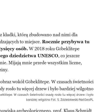
 kładki, którą zbudowano nad nimi dla
dzających to miejsce.
Rocznie przybywa tu
tysięcy osób.
W 2018 roku Göbeklitepe
owego dziedzictwa UNESCO
, co jeszcze
ie. Mijają mnie przede wszystkim liczne,
ziny.
eklitepe. W czasach świetności osady rosło tu więcej drzew i było
bardziej wilgotno
Fot. S. Zdziebłowski/NatGeoPL
nowiska archeologicznego, prof. Klaus Schmidt