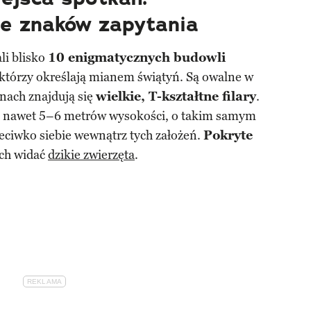
ne znaków zapytania
li blisko
10 enigmatycznych budowli
ektórzy określają mianem świątyń. Są owalne w
nach znajdują się
wielkie, T-kształtne filary
.
ce nawet 5–6 metrów wysokości, o takim samym
eciwko siebie wewnątrz tych założeń.
Pokryte
ych widać
dzikie zwierzęta
.