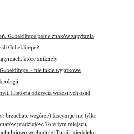
kań. Göbeklitepe pełne znaków zapytania
eśli Göbeklitepe?
iątyniach, które zniknęły
 Göbeklitepe – nie takie wyjątkowe
heologii
myli. Historia odkrycia wczesnych osad
o: brzuchate wzgórze) fascynuje nie tylko
sjonatów pradziejów. To w tym miejscu,
 południowo wschodniej
Turcji
, niedaleko