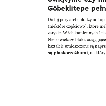
Göbeklitepe peł
Do tej pory archeolodzy odkopa
(niektóre częściowo), które ni
zarysie. W ich kamiennych ścia
Nieco większe bloki, osiągają
kształcie umieszczone są naprz
są płaskorzeźbami
, na któr