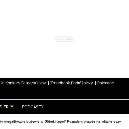
lki Konkurs Fotograficzny
Trendbook Podróżniczy
Polecane
ELER
PODCASTY
ały megalityczne budowle w Göbeklitepe? Poznałem prawdę na własne oczy