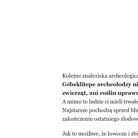
Kolejne znaleziska archeologicz
Göbeklitepe archeolodzy n
zwierząt, ani roślin upraw
A mimo to ludzie ci mieli trw
Najstarsze pochodzą sprzed blis
zakończeniu ostatniego zlodowa
Jak to możliwe, że łowcom i zb