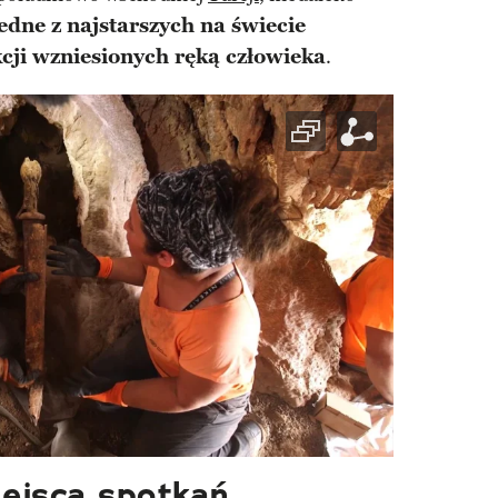
jedne z najstarszych na świecie
ji wzniesionych ręką człowieka
.
ejsca spotkań.