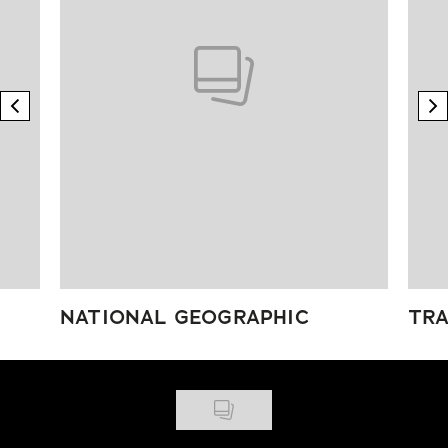
previous element
n
NATIONAL GEOGRAPHIC
TRA