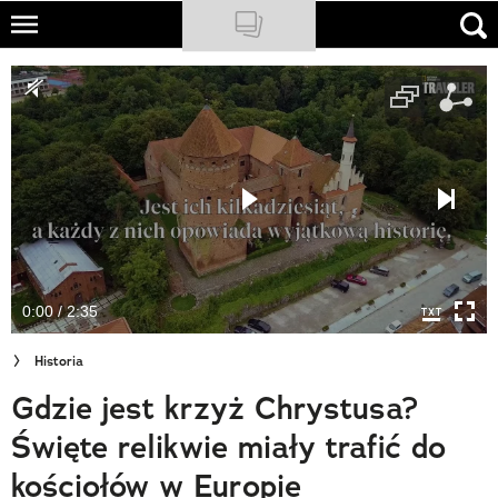
Skip
to
NATIONAL GEOGRAPHIC
main
content
TRAVELER
PODCASTY
Sklep
Newsletter
0:00 / 2:35
Cuda Polski
Historia
Wielki Konkurs Fotograficzny
Gdzie jest krzyż Chrystusa?
Trendbook Podróżniczy
Święte relikwie miały trafić do
Polecane
kościołów w Europie