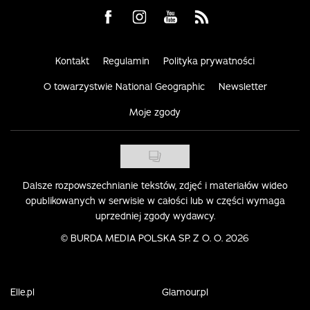
Visit us on Facebook
Visit us on Instagram
Visit us on Youtube
Visit us on Rss
Kontakt
Regulamin
Polityka prywatności
O towarzystwie National Geographic
Newsletter
Moje zgody
Dalsze rozpowszechnianie tekstów, zdjęć i materiałów wideo
opublikowanych w serwisie w całości lub w części wymaga
uprzedniej zgody wydawcy.
©
BURDA MEDIA POLSKA SP. Z O. O. 2026
Elle.pl
Glamour.pl