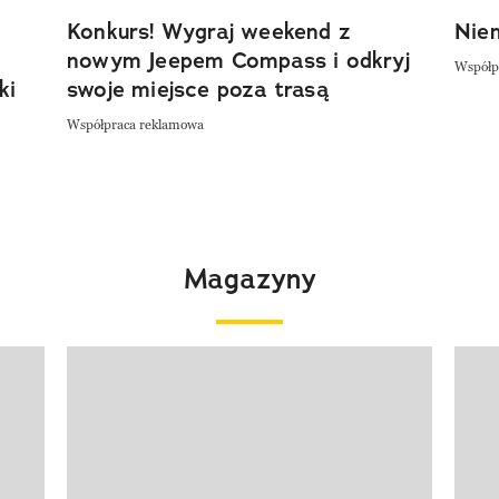
Konkurs! Wygraj weekend z
Niem
nowym Jeepem Compass i odkryj
Współp
ki
swoje miejsce poza trasą
Współpraca reklamowa
Magazyny
Pokazywanie elementu 1 z 4