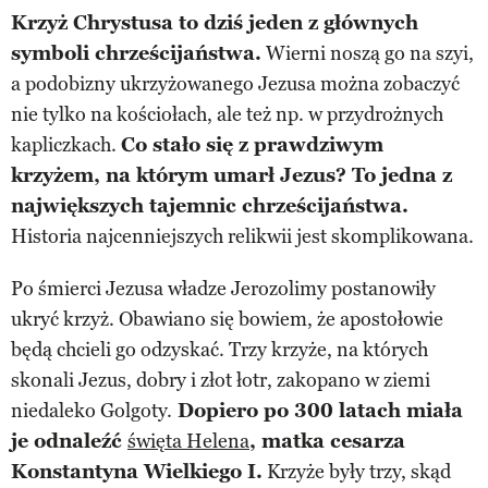
Krzyż Chrystusa to dziś jeden z głównych
symboli chrześcijaństwa.
Wierni noszą go na szyi,
a podobizny ukrzyżowanego Jezusa można zobaczyć
nie tylko na kościołach, ale też np. w przydrożnych
kapliczkach.
Co stało się z prawdziwym
krzyżem, na którym umarł Jezus? To jedna z
największych tajemnic chrześcijaństwa.
Historia najcenniejszych relikwii jest skomplikowana.
Po śmierci Jezusa władze Jerozolimy postanowiły
ukryć krzyż. Obawiano się bowiem, że apostołowie
będą chcieli go odzyskać. Trzy krzyże, na których
skonali Jezus, dobry i złot łotr, zakopano w ziemi
niedaleko Golgoty.
Dopiero po 300 latach miała
je odnaleźć
święta Helena
, matka cesarza
Konstantyna Wielkiego I.
Krzyże były trzy, skąd