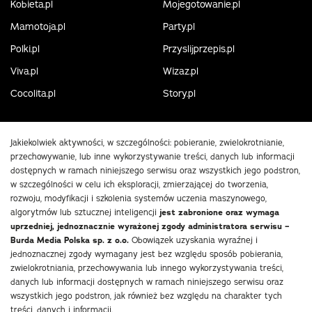
Kobieta.pl
Mojegotowanie.pl
Mamotoja.pl
Party.pl
Polki.pl
Przyslijprzepis.pl
Viva.pl
Wizaz.pl
Cocolita.pl
Story.pl
Jakiekolwiek aktywności, w szczególności: pobieranie, zwielokrotnianie,
przechowywanie, lub inne wykorzystywanie treści, danych lub informacji
dostępnych w ramach niniejszego serwisu oraz wszystkich jego podstron,
w szczególności w celu ich eksploracji, zmierzającej do tworzenia,
rozwoju, modyfikacji i szkolenia systemów uczenia maszynowego,
algorytmów lub sztucznej inteligencji
jest zabronione oraz wymaga
uprzedniej, jednoznacznie wyrażonej zgody administratora serwisu –
Burda Media Polska sp. z o.o.
Obowiązek uzyskania wyraźnej i
jednoznacznej zgody wymagany jest bez względu sposób pobierania,
zwielokrotniania, przechowywania lub innego wykorzystywania treści,
danych lub informacji dostępnych w ramach niniejszego serwisu oraz
wszystkich jego podstron, jak również bez względu na charakter tych
treści, danych i informacji.