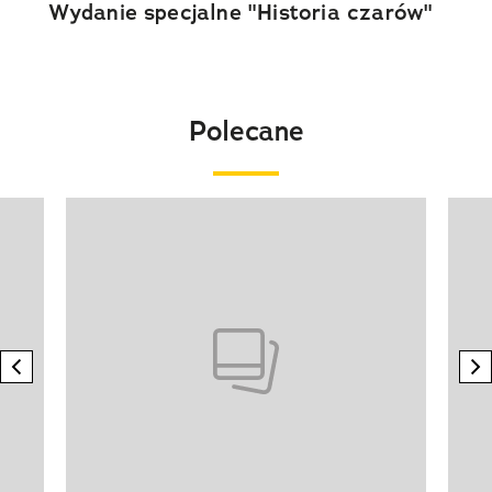
Wydanie specjalne "Historia czarów"
Polecane
Pokazywanie elementu 1 z 20
previous element
n