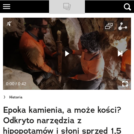
Skip
to
NATIONAL GEOGRAPHIC
main
content
TRAVELER
PODCASTY
Sklep
Newsletter
0:00 / 0:42
Cuda Polski
Historia
Wielki Konkurs Fotograficzny
Epoka kamienia, a może kości?
Trendbook Podróżniczy
Odkryto narzędzia z
Polecane
hipopotamów i słoni sprzed 1,5