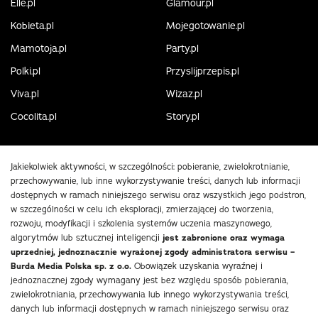
Elle.pl
Glamour.pl
Kobieta.pl
Mojegotowanie.pl
Mamotoja.pl
Party.pl
Polki.pl
Przyslijprzepis.pl
Viva.pl
Wizaz.pl
Cocolita.pl
Story.pl
Jakiekolwiek aktywności, w szczególności: pobieranie, zwielokrotnianie,
przechowywanie, lub inne wykorzystywanie treści, danych lub informacji
dostępnych w ramach niniejszego serwisu oraz wszystkich jego podstron,
w szczególności w celu ich eksploracji, zmierzającej do tworzenia,
rozwoju, modyfikacji i szkolenia systemów uczenia maszynowego,
algorytmów lub sztucznej inteligencji
jest zabronione oraz wymaga
uprzedniej, jednoznacznie wyrażonej zgody administratora serwisu –
Burda Media Polska sp. z o.o.
Obowiązek uzyskania wyraźnej i
jednoznacznej zgody wymagany jest bez względu sposób pobierania,
zwielokrotniania, przechowywania lub innego wykorzystywania treści,
danych lub informacji dostępnych w ramach niniejszego serwisu oraz