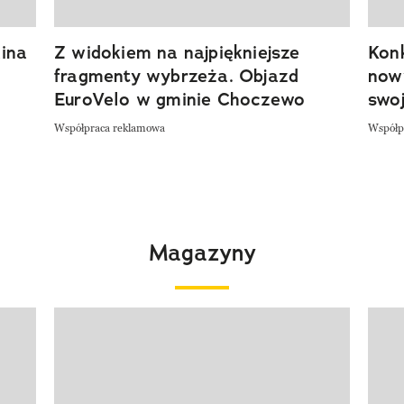
ina
Z widokiem na najpiękniejsze
Kon
fragmenty wybrzeża. Objazd
now
EuroVelo w gminie Choczewo
swoj
Współpraca reklamowa
Współp
Magazyny
Pokazywanie elementu 1 z 4