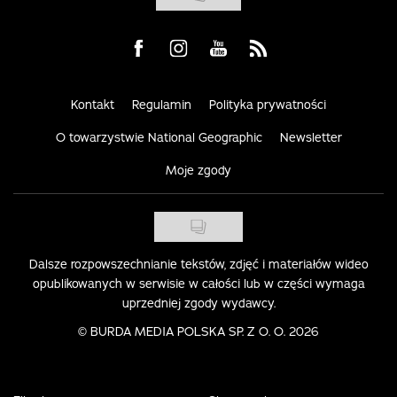
Visit us on Facebook
Visit us on Instagram
Visit us on Youtube
Visit us on Rss
Kontakt
Regulamin
Polityka prywatności
O towarzystwie National Geographic
Newsletter
Moje zgody
Dalsze rozpowszechnianie tekstów, zdjęć i materiałów wideo
opublikowanych w serwisie w całości lub w części wymaga
uprzedniej zgody wydawcy.
©
BURDA MEDIA POLSKA SP. Z O. O. 2026