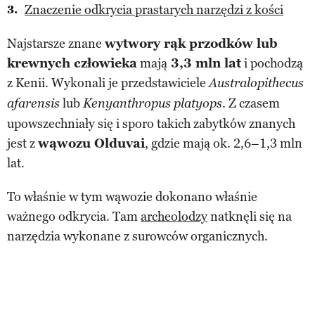
Znaczenie odkrycia prastarych narzędzi z kości
Najstarsze znane
wytwory rąk przodków lub
krewnych człowieka
mają
3,3 mln lat
i pochodzą
z Kenii. Wykonali je przedstawiciele
Australopithecus
lub
. Z czasem
afarensis
Kenyanthropus platyops
upowszechniały się i sporo takich zabytków znanych
jest z
wąwozu Olduvai
, gdzie mają ok. 2,6–1,3 mln
lat.
To właśnie w tym wąwozie dokonano właśnie
ważnego odkrycia. Tam
archeolodzy
natknęli się na
narzędzia wykonane z surowców organicznych.