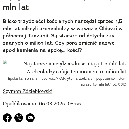
mln lat
Blisko trzydzieści kościanych narzędzi sprzed 1,5
mln lat odkryli archeolodzy w wąwozie Olduvai w
północnej Tanzanii. Są starsze od dotychczas
znanych o milion lat. Czy pora zmienić nazwę
epoki kamienia na epokę… kości?
Epoka kamienia, a może kości? Odkryto narzędzia z hipopotamów i słoni
sprzed 1,5 mln lat/Fot. CSIC
Szymon Zdziebłowski
Opublikowano: 06.03.2025, 08:55
Udostępnij na facebook
Udostępnij na twitter
E-mail do przyjaciela