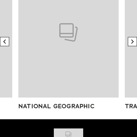
previous element
n
NATIONAL GEOGRAPHIC
TRA